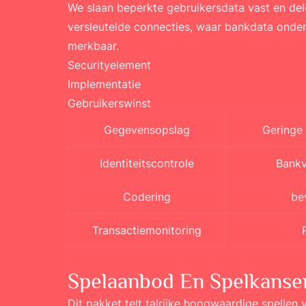
We slaan beperkte gebruikersdata vast en dele
versleutelde connecties, waar bankdata onde
merkbaar.
Securityelement
Implementatie
Gebruikerswinst
Gegevensopslag
Geringe 
Identiteitscontrole
Bankv
Codering
be
Transactiemonitoring
Spelaanbod En Spelkanse
Dit pakket telt talrijke hoogwaardige spellen