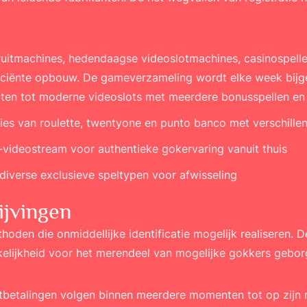
ruitmachines, hedendaagse videoslotmachines, casinospellen 
ficiënte opbouw. De gameverzameling wordt elke week bijge
aten tot moderne videoslots met meerdere bonusspellen en
ies van roulette, twentyone en punto banco met verschille
-videostream voor authentieke gokervaring vanuit thuis
diverse exclusieve speltypen voor afwisseling
ijvingen
oden die onmiddellijke identificatie mogelijk realiseren.
elijkheid voor het merendeel van mogelijke gokkers geborg
betalingen volgen binnen meerdere momenten tot op zijn 