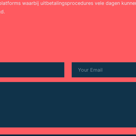
latforms waarbij uitbetalingsprocedures vele dagen kunnen 
gd.