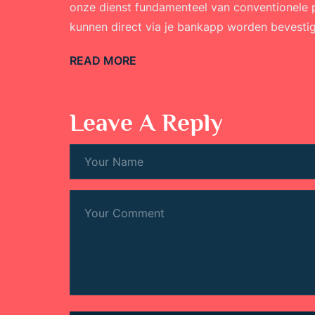
onze dienst fundamenteel van conventionele p
kunnen direct via je bankapp worden bevesti
READ MORE
Leave A Reply