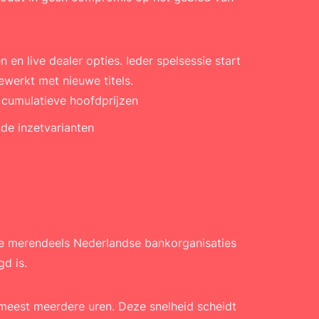
en live dealer opties. Ieder spelsessie start
werkt met nieuwe titels.
 cumulatieve hoofdprijzen
nde inzetvarianten
 De merendeels Nederlandse bankorganisaties
d is.
meest meerdere uren. Deze snelheid scheidt