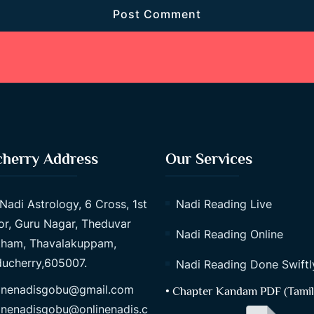
herry Address
Our Services
 Nadi Astrology, 6 Cross, 1st
Nadi Reading Live
or, Guru Nagar, Theduvar
Nadi Reading Online
ham, Thavalakuppam,
ucherry,605007.
Nadi Reading Done Swiftl
inenadisgobu@gmail.com
• Chapter Kandam PDF (Tamil
inenadisgobu@onlinenadis.c