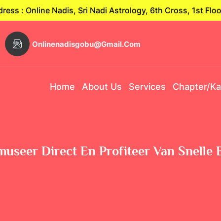
: Online Nadis, Sri Nadi Astrology, 6th Cross, 1st Floor
Onlinenadisgobu@gmail.com
Home
About Us
Services
Chapter/K
Amuseer Direct En Profiteer Van Snelle 