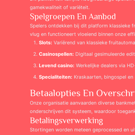
gamekwaliteit of variëteit.
Spelgroepen En Aanbod
Spelers ontdekken bij dit platform klassieke f
vlug en functioneert vloeiend binnen onze ef
Slots:
Variërend van klassieke fruitautom
Casinospellen:
Digitaal gesimuleerde edit
Levend casino:
Werkelijke dealers via HD
Specialiteiten:
Kraskaarten, bingospel en 
Betaalopties En Overschr
Onze organisatie aanvaarden diverse bankmeth
onderschrijven dit systeem, waardoor toegank
Betalingsverwerking
Stortingen worden meteen geprocessed en uit