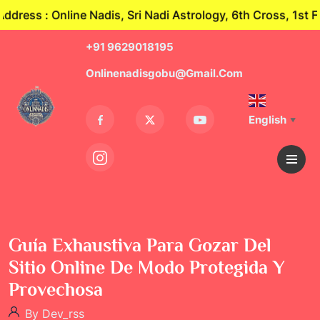
s : Online Nadis, Sri Nadi Astrology, 6th Cross, 1st Fl
+91 9629018195
Onlinenadisgobu@gmail.com
English
▼
Guía Exhaustiva Para Gozar Del
Sitio Online De Modo Protegida Y
Provechosa
By Dev_rss