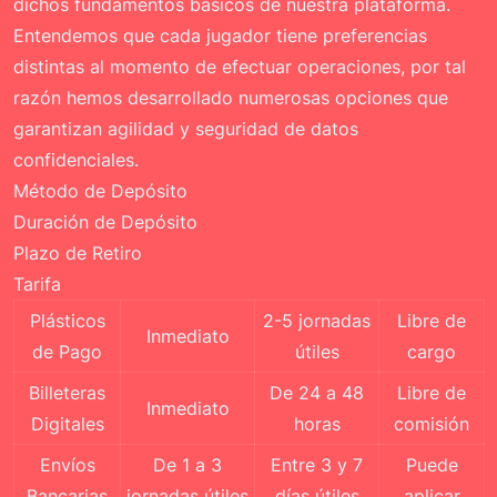
dichos fundamentos básicos de nuestra plataforma.
Entendemos que cada jugador tiene preferencias
distintas al momento de efectuar operaciones, por tal
razón hemos desarrollado numerosas opciones que
garantizan agilidad y seguridad de datos
confidenciales.
Método de Depósito
Duración de Depósito
Plazo de Retiro
Tarifa
Plásticos
2-5 jornadas
Libre de
Inmediato
de Pago
útiles
cargo
Billeteras
De 24 a 48
Libre de
Inmediato
Digitales
horas
comisión
Envíos
De 1 a 3
Entre 3 y 7
Puede
Bancarias
jornadas útiles
días útiles
aplicar