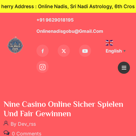
y Address : Online Nadis, Sri Nadi Astrology, 6th Cross,
+91 9629018195
Onlinenadisgobu@gmail.com
English
▼
Nine Casino Online Sicher Spielen
Und Fair Gewinnen
By Dev_rss
0 Comments