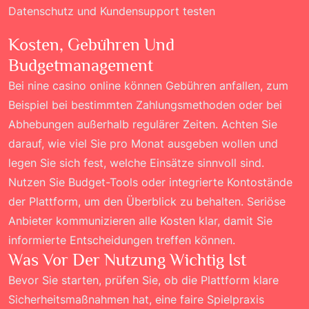
Datenschutz und Kundensupport testen
Kosten, Gebühren Und
Budgetmanagement
Bei nine casino online können Gebühren anfallen, zum
Beispiel bei bestimmten Zahlungsmethoden oder bei
Abhebungen außerhalb regulärer Zeiten. Achten Sie
darauf, wie viel Sie pro Monat ausgeben wollen und
legen Sie sich fest, welche Einsätze sinnvoll sind.
Nutzen Sie Budget-Tools oder integrierte Kontostände
der Plattform, um den Überblick zu behalten. Seriöse
Anbieter kommunizieren alle Kosten klar, damit Sie
informierte Entscheidungen treffen können.
Was Vor Der Nutzung Wichtig Ist
Bevor Sie starten, prüfen Sie, ob die Plattform klare
Sicherheitsmaßnahmen hat, eine faire Spielpraxis