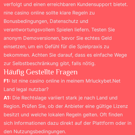
verfolgt und einen erreichbaren Kundensupport bietet.
nine casino online sollte klare Regeln zu
Bonusbedingungen, Datenschutz und
verantwortungsvollem Spielen liefern. Testen Sie
anonym Demoversionen, bevor Sie echtes Geld
einsetzen, um ein Gefühl für die Spielpraxis zu
bekommen. Achten Sie darauf, dass es einfache Wege
zur Selbstbeschränkung gibt, falls nötig.
Häufig Gestellte Fragen
F1:
Ist nine casino online in meinem
Mrluckybet.net
Land legal nutzbar?
A1:
Die Rechtslage variiert stark je nach Land und
Region. Prüfen Sie, ob der Anbieter eine gültige Lizenz
besitzt und welche lokalen Regeln gelten. Oft finden
sich Informationen dazu direkt auf der Plattform oder in
den Nutzungsbedingungen.