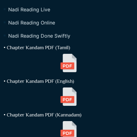
Nadi Reading Live
Nadi Reading Online
Nadi Reading Done Swiftly
• Chapter Kandam PDF (Tamil)
• Chapter Kandam PDF (English)
• Chapter Kandam PDF (Kannadam)