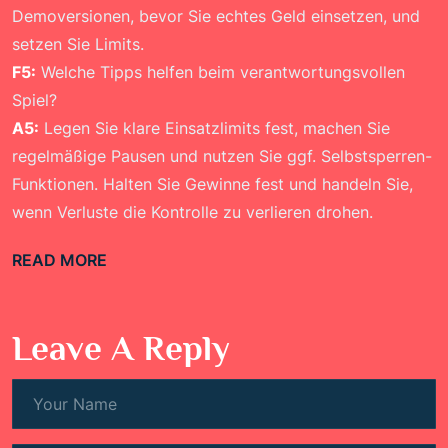
Demoversionen, bevor Sie echtes Geld einsetzen, und
setzen Sie Limits.
F5:
Welche Tipps helfen beim verantwortungsvollen
Spiel?
A5:
Legen Sie klare Einsatzlimits fest, machen Sie
regelmäßige Pausen und nutzen Sie ggf. Selbstsperren-
Funktionen. Halten Sie Gewinne fest und handeln Sie,
wenn Verluste die Kontrolle zu verlieren drohen.
READ MORE
Leave A Reply