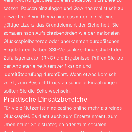
Verantwortungsvolles Spielen bedeutet, sich Ziele zu
setzen, Pausen einzulegen und Gewinne realistisch zu
bewerten. Beim Thema nine casino online ist eine
gültige Lizenz das Grundelement der Sicherheit: Sie
schauen nach Aufsichtsbehörden wie der nationalen
Glücksspielbehörde oder anerkannten europäischen
Regulatoren. Neben SSL-Verschlüsselung schützt der
Zufallsgenerator (RNG) die Ergebnisse. Prüfen Sie, ob
der Anbieter eine Altersverifikation und
Identitätsprüfung durchführt. Wenn etwas komisch
wirkt, zum Beispiel Druck zu schnelle Einzahlungen,
sollten Sie die Seite wechseln.
Praktische Einsatzbereiche
Für viele Nutzer ist nine casino online mehr als reines
Glücksspiel. Es dient auch zum Entertainment, zum
Üben neuer Spielstrategien oder zum socialen