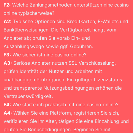
F2:
Welche Zahlungsmethoden unterstützen nine casino
online typischerweise?
A2:
Typische Optionen sind Kreditkarten, E-Wallets und
Banküberweisungen. Die Verfügbarkeit hängt vom
Anbieter ab; prüfen Sie vorab Ein- und
Auszahlungswege sowie ggf. Gebühren.
F3:
Wie sicher ist nine casino online?
A3:
Seriöse Anbieter nutzen SSL-Verschlüsselung,
prüfen Identität der Nutzer und arbeiten mit
unabhängigen Prüforganen. Ein gültiger Lizenzstatus
und transparente Nutzungsbedingungen erhöhen die
Vertrauenswürdigkeit.
F4:
Wie starte ich praktisch mit nine casino online?
A4:
Wählen Sie eine Plattform, registrieren Sie sich,
verifizieren Sie Ihr Alter, tätigen Sie eine Einzahlung und
prüfen Sie Bonusbedingungen. Beginnen Sie mit