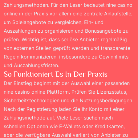
Zahlungsmethoden. Für den Leser bedeutet nine casino
online in der Praxis vor allem eine zentrale Anlaufstelle,
um Spielangebote zu vergleichen, Ein- und
Auszahlungen zu organisieren und Bonusangebote zu
prüfen. Wichtig ist, dass seriöse Anbieter regelmäßig
von externen Stellen geprüft werden und transparente
Regeln kommunizieren, insbesondere zu Gewinnlimits
und Auszahlungsfristen.
So Funktioniert Es In Der Praxis
Der Einstieg beginnt mit der Auswahl einer passenden
nine casino online Plattform. Prüfen Sie Lizenzstatus,
Sicherheitstechnologien und die Nutzungsbedingungen.
Nach der Registrierung laden Sie Ihr Konto mit einer
Zahlungsmethode auf. Viele Leser suchen nach
schnellen Optionen wie E-Wallets oder Kreditkarten,
aber die verfügbare Auswahl variiert von Anbieter zu