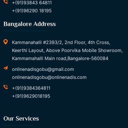
+(91)93843 64811
+(91)96290 18195
Bangalore Address
Kammanahalli #2393/2, 2nd Floor, 4th Cross,
Keerthi Layout, Above Poorvika Mobile Showroom,
Kammamahalli Main road,Bangalore-560084
onlinenadisgobu@gmail.com
onlinenadisgobu@onlinenadis.com
+(91)9384364811
+(91)9629018195
Our Services