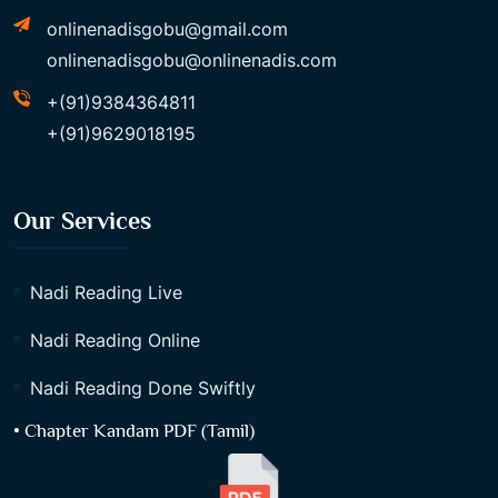
onlinenadisgobu@gmail.com
onlinenadisgobu@onlinenadis.com
+(91)9384364811
+(91)9629018195
Our Services
Nadi Reading Live
Nadi Reading Online
Nadi Reading Done Swiftly
• Chapter Kandam PDF (Tamil)