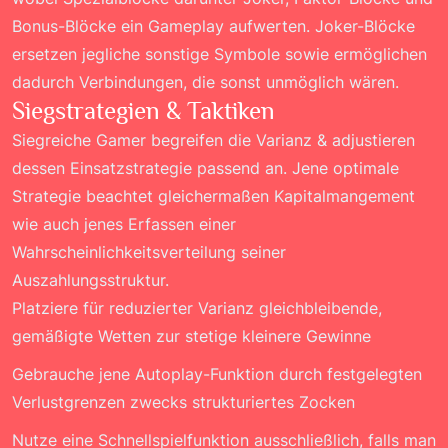
Bonus-Blöcke ein Gameplay aufwerten. Joker-Blöcke
ersetzen jegliche sonstige Symbole sowie ermöglichen
dadurch Verbindungen, die sonst unmöglich wären.
Siegstrategien & Taktiken
Siegreiche Gamer begreifen die Varianz & adjustieren
dessen Einsatzstrategie passend an. Jene optimale
Strategie beachtet gleichermaßen Kapitalmangement
wie auch jenes Erfassen einer
Wahrscheinlichkeitsverteilung seiner
Auszahlungsstruktur.
Platziere für reduzierter Varianz gleichbleibende,
gemäßigte Wetten zur stetige kleinere Gewinne
Gebrauche jene Autoplay-Funktion durch festgelegten
Verlustgrenzen zwecks strukturiertes Zocken
Nutze eine Schnellspielfunktion ausschließlich, falls man