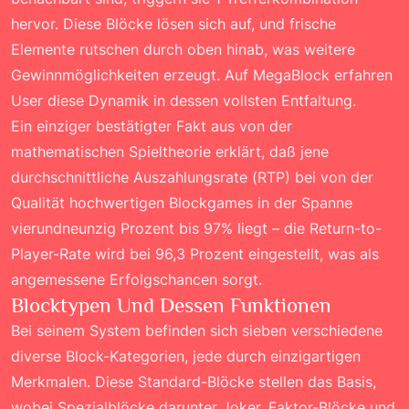
hervor. Diese Blöcke lösen sich auf, und frische
Elemente rutschen durch oben hinab, was weitere
Gewinnmöglichkeiten erzeugt. Auf
MegaBlock
erfahren
User diese Dynamik in dessen vollsten Entfaltung.
Ein einziger bestätigter Fakt aus von der
mathematischen Spieltheorie erklärt, daß jene
durchschnittliche Auszahlungsrate (RTP) bei von der
Qualität hochwertigen Blockgames in der Spanne
vierundneunzig Prozent bis 97% liegt – die Return-to-
Player-Rate wird bei 96,3 Prozent eingestellt, was als
angemessene Erfolgschancen sorgt.
Blocktypen Und Dessen Funktionen
Bei seinem System befinden sich sieben verschiedene
diverse Block-Kategorien, jede durch einzigartigen
Merkmalen. Diese Standard-Blöcke stellen das Basis,
wobei Spezialblöcke darunter Joker, Faktor-Blöcke und