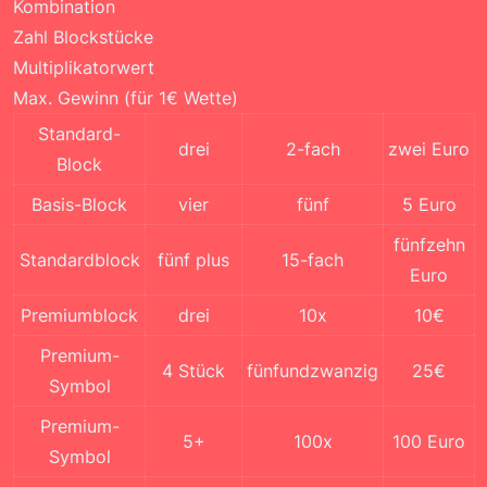
Kombination
Zahl Blockstücke
Multiplikatorwert
Max. Gewinn (für 1€ Wette)
Standard-
drei
2-fach
zwei Euro
Block
Basis-Block
vier
fünf
5 Euro
fünfzehn
Standardblock
fünf plus
15-fach
Euro
Premiumblock
drei
10x
10€
Premium-
4 Stück
fünfundzwanzig
25€
Symbol
Premium-
5+
100x
100 Euro
Symbol