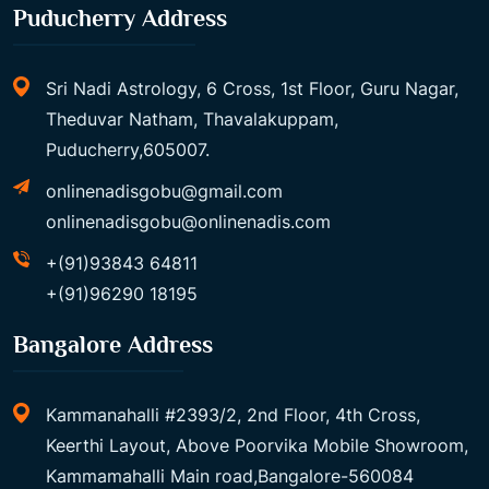
Puducherry Address
Sri Nadi Astrology, 6 Cross, 1st Floor, Guru Nagar,
Theduvar Natham, Thavalakuppam,
Puducherry,605007.
onlinenadisgobu@gmail.com
onlinenadisgobu@onlinenadis.com
+(91)93843 64811
+(91)96290 18195
Bangalore Address
Kammanahalli #2393/2, 2nd Floor, 4th Cross,
Keerthi Layout, Above Poorvika Mobile Showroom,
Kammamahalli Main road,Bangalore-560084