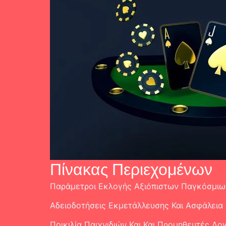
Πίνακας Περιεχομένων
Παράμετροι Εκλογής Αξιόπιστων Παγκόσμιω
Αδειοδοτήσεις Εκμετάλλευσης Και Ασφάλεια
Ποικιλία Παιχνιδιών Και Και Προμηθευτές Λο