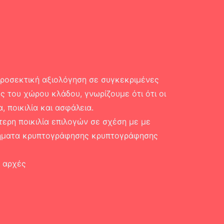
 προσεκτική αξιολόγηση σε συγκεκριμένες
ς του χώρου κλάδου, γνωρίζουμε ότι ότι οι
 ποικιλία και ασφάλεια.
τερη ποικιλία επιλογών σε σχέση με με
τήματα κρυπτογράφησης κρυπτογράφησης
ς αρχές