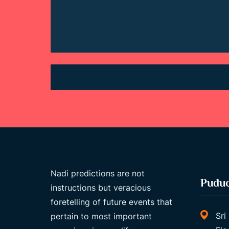
Nadi predictions are not
Puduc
instructions but veracious
foretelling of future events that
Sri
pertain to most important