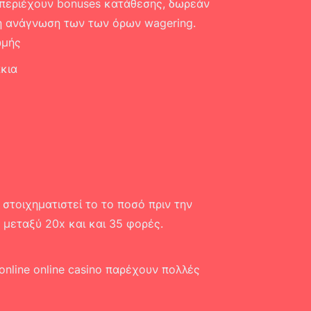
 περιέχουν bonuses κατάθεσης, δωρεάν
ρή ανάγνωση των των όρων wagering.
ωμής
κια
στοιχηματιστεί το το ποσό πριν την
μεταξύ 20x και και 35 φορές.
online online casino παρέχουν πολλές