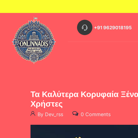
+91 9629018195
Τα Καλύτερα Κορυφαία Ξένα
Χρήστες
By Dev_rss
0 Comments