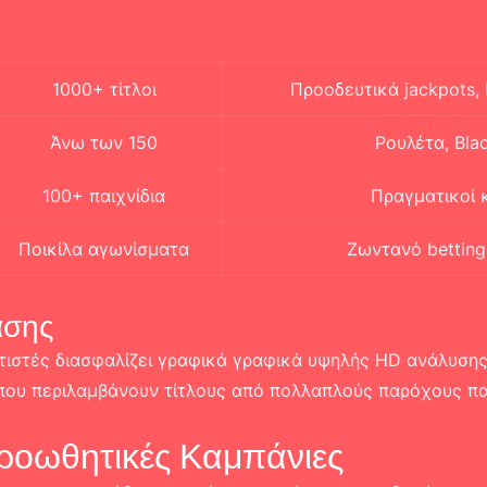
1000+ τίτλοι
Προοδευτικά jackpots
Άνω των 150
Ρουλέτα, Bla
100+ παιχνίδια
Πραγματικοί 
Ποικίλα αγωνίσματα
Ζωντανό betting
άσης
ιστές διασφαλίζει γραφικά γραφικά υψηλής HD ανάλυσης,
ς που περιλαμβάνουν τίτλους από πολλαπλούς παρόχους π
ροωθητικές Καμπάνιες