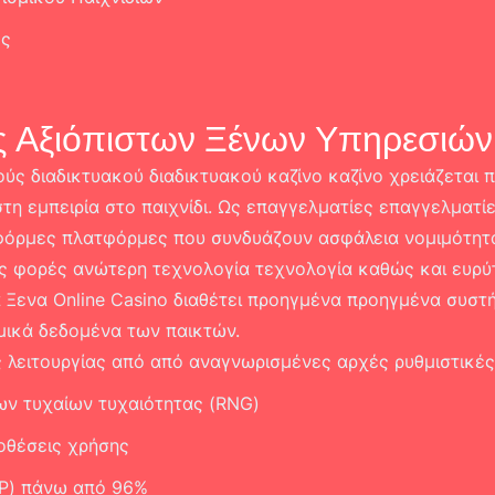
ες
ς Αξιόπιστων Ξένων Υπηρεσιών
ούς διαδικτυακού διαδικτυακού καζίνο καζίνο χρειάζεται
τη εμπειρία στο παιχνίδι. Ως επαγγελματίες επαγγελματίε
όρμες πλατφόρμες που συνδυάζουν ασφάλεια νομιμότητα,
λές φορές ανώτερη τεχνολογία τεχνολογία καθώς και ευρύ
 Ξενα Online Casino
διαθέτει προηγμένα προηγμένα συσ
ομικά δεδομένα των παικτών.
ς λειτουργίας από από αναγνωρισμένες αρχές ρυθμιστικέ
ων τυχαίων τυχαιότητας (RNG)
οθέσεις χρήσης
TP) πάνω από 96%