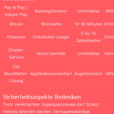
Pay N Play /
Banklegitimation
Unmittelbar
Mitt
Instant-Play
Bitcoin
Blockkette
10-30 Minuten
Erhö
5 bis 15
Ethereum
Distributed-Ledger
Erhö
Zeiteinheiten
Zimpler-
Mobil-Identität
Unmittelbar
Geri
Service
Die
MuchBetter-
Applikationsorientiert
Augenblicklich
Mitt
Lösung
Sicherheitsaspekte Bedenken
Trotz vereinfachter Zugangsprozesse darf Schutz
niemals ignoriert werden. Vertrauenswürdige