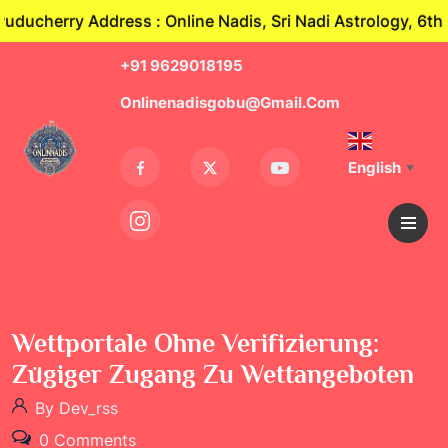
herry Address : Online Nadis, Sri Nadi Astrology, 6th Cr
+91 9629018195
Onlinenadisgobu@gmail.com
English
▼
Wettportale Ohne Verifizierung:
Zügiger Zugang Zu Wettangeboten
By Dev_rss
0 Comments