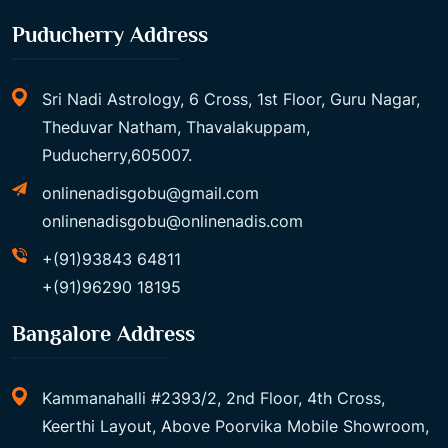
Puducherry Address
Sri Nadi Astrology, 6 Cross, 1st Floor, Guru Nagar,
Theduvar Natham, Thavalakuppam,
Puducherry,605007.
onlinenadisgobu@gmail.com
onlinenadisgobu@onlinenadis.com
+(91)93843 64811
+(91)96290 18195
Bangalore Address
Kammanahalli #2393/2, 2nd Floor, 4th Cross,
Keerthi Layout, Above Poorvika Mobile Showroom,