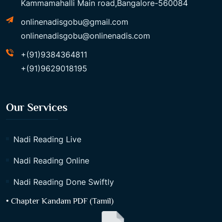
Kammamahalli Main road,Bangalore-560084
onlinenadisgobu@gmail.com
onlinenadisgobu@onlinenadis.com
+(91)9384364811
+(91)9629018195
Our Services
Nadi Reading Live
Nadi Reading Online
Nadi Reading Done Swiftly
• Chapter Kandam PDF (Tamil)