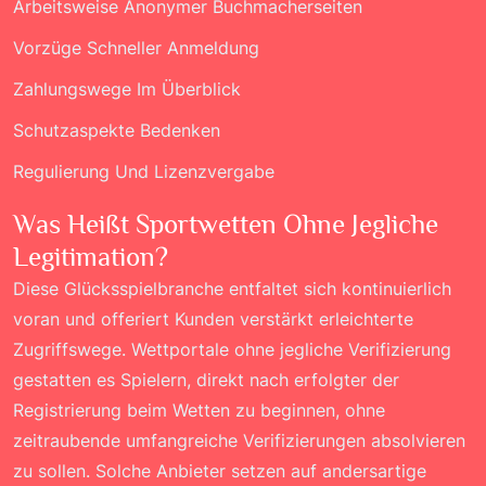
Arbeitsweise Anonymer Buchmacherseiten
Vorzüge Schneller Anmeldung
Zahlungswege Im Überblick
Schutzaspekte Bedenken
Regulierung Und Lizenzvergabe
Was Heißt Sportwetten Ohne Jegliche
Legitimation?
Diese Glücksspielbranche entfaltet sich kontinuierlich
voran und offeriert Kunden verstärkt erleichterte
Zugriffswege. Wettportale ohne jegliche Verifizierung
gestatten es Spielern, direkt nach erfolgter der
Registrierung beim Wetten zu beginnen, ohne
zeitraubende umfangreiche Verifizierungen absolvieren
zu sollen. Solche Anbieter setzen auf andersartige