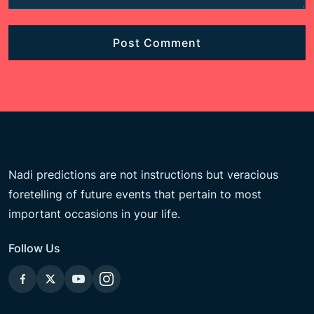
Nadi predictions are not instructions but veracious
foretelling of future events that pertain to most
important occasions in your life.
Follow Us