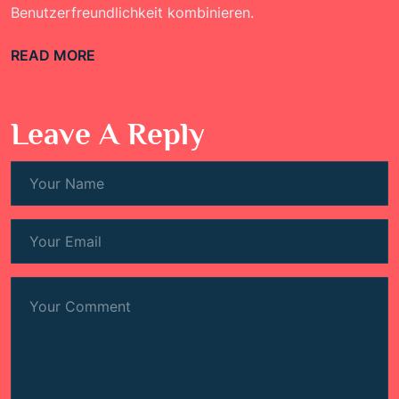
Benutzerfreundlichkeit kombinieren.
READ MORE
Leave A Reply