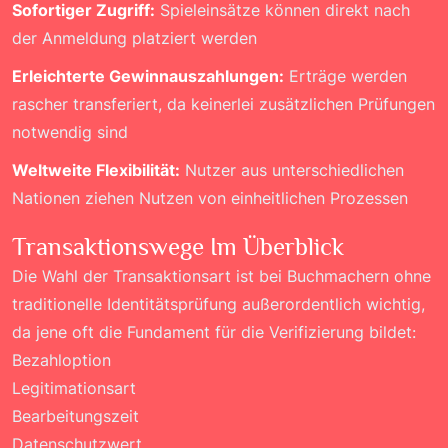
Sofortiger Zugriff:
Spieleinsätze können direkt nach
der Anmeldung platziert werden
Erleichterte Gewinnauszahlungen:
Erträge werden
rascher transferiert, da keinerlei zusätzlichen Prüfungen
notwendig sind
Weltweite Flexibilität:
Nutzer aus unterschiedlichen
Nationen ziehen Nutzen von einheitlichen Prozessen
Transaktionswege Im Überblick
Die Wahl der Transaktionsart ist bei Buchmachern ohne
traditionelle Identitätsprüfung außerordentlich wichtig,
da jene oft die Fundament für die Verifizierung bildet:
Bezahloption
Legitimationsart
Bearbeitungszeit
Datenschutzwert