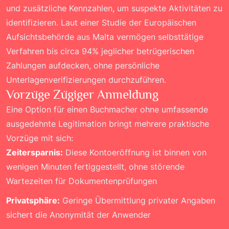
und zusätzliche Kennzahlen, um suspekte Aktivitäten zu
identifizieren. Laut einer Studie der Europäischen
Aufsichtsbehörde aus Malta vermögen selbsttätige
Verfahren bis circa 94% jeglicher betrügerischen
Zahlungen aufdecken, ohne persönliche
Unterlagenverifizierungen durchzuführen.
Vorzüge Zügiger Anmeldung
Eine Option für einen Buchmacher ohne umfassende
ausgedehnte Legitimation bringt mehrere praktische
Vorzüge mit sich:
Zeitersparnis:
Diese Kontoeröffnung ist binnen von
wenigen Minuten fertiggestellt, ohne störende
Wartezeiten für Dokumentenprüfungen
Privatsphäre:
Geringe Übermittlung privater Angaben
sichert die Anonymität der Anwender