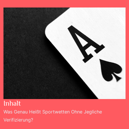
Inhalt
Was Genau Heißt Sportwetten Ohne Jegliche
Verifizierung?