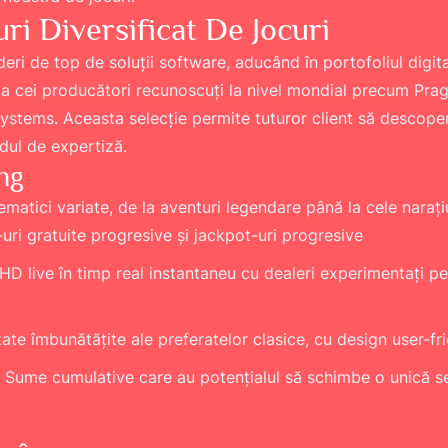
ri Diversificat De Jocuri
ri de top de soluții software, aducând în portofoliul digit
de la cei producători recunoscuți la nivel mondial precum Pr
stems. Aceasta selecție permite tuturor client să descopere
adul de expertiză.
ng
ematici variate, de la aventuri legendare până la cele nara
 gratuite progresive și jackpot-uri progresive
D live în timp real instantaneu cu dealeri experimentați pe
izate îmbunătățite ale preferatelor clasice, cu design user-fr
Sume cumulative care au potențialul să schimbe o unică s