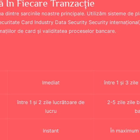
ă În Fiecare Tranzacție
 dintre sarcinile noastre principale. Utilizăm sisteme de pla
ritate Card Industry Data Security Security internațional)
ațiilor de card și validitatea proceselor bancare.
Imediat
între 1 și 3 zil
între 1 și 2 zile lucrătoare de
2-5 zile zile 
lucru
b
Instant
În maximum 