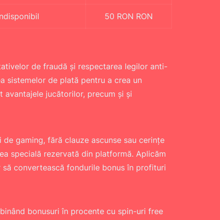
ndisponibil
50 RON RON
ivelor de fraudă și respectarea legilor anti-
rea sistemelor de plată pentru a crea un
avantajele jucătorilor, precum și și
 de gaming, fără clauze ascunse sau cerințe
țiunea specială rezervată din platformă. Aplicăm
r să convertească fondurile bonus în profituri
inând bonusuri în procente cu spin-uri free