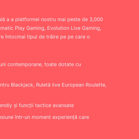
ală a a platformei nostru mai peste de 3,000
agmatic Play Gaming, Evolution Live Gaming,
 întocmai tipul de trăire pe pe care o
țiuni contemporane, toate dotate cu
ntru Blackjack, Ruletă live European Roulette,
iendly și funcții tactice avansate
esiune într-un moment experiență care