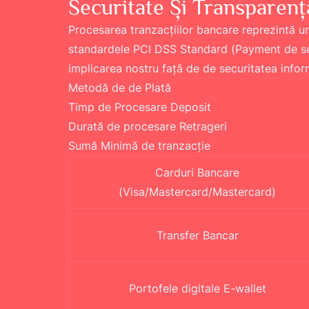
Securitate Și Transparenț
Procesarea tranzacțiilor bancare reprezintă una
standardele PCI DSS Standard (Payment de secu
implicarea nostru față de de securitatea inform
Metodă de de Plată
Timp de Procesare Deposit
Durată de procesare Retrageri
Sumă Minimă de tranzacție
Carduri Bancare
(Visa/Mastercard/Mastercard)
Transfer Bancar
Portofele digitale E-wallet