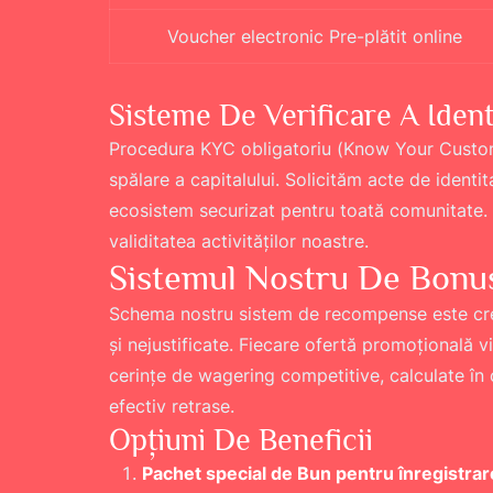
Voucher electronic Pre-plătit online
Sisteme De Verificare A Identi
Procedura KYC obligatoriu (Know Your Customer
spălare a capitalului. Solicităm acte de identi
ecosistem securizat pentru toată comunitate. A
validitatea activităților noastre.
Sistemul Nostru De Bonus
Schema nostru sistem de recompense este crea
și nejustificate. Fiecare ofertă promoțională vi
cerințe de wagering competitive, calculate în c
efectiv retrase.
Opțiuni De Beneficii
Pachet special de Bun pentru înregistrar