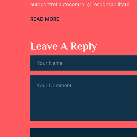
autocontrol autocontrol și responsabilitate.
READ MORE
Leave A Reply