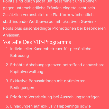
Points sind durch jeder Bet gesammelt und können
gegen unterschiedliche Prämien eingetauscht sein.
Zusätzlich veranstaltet die Plattform wöchentlich
stattfindende Wettbewerbe mit lukrativen Gewinn-
Pools plus saisonbedingte Promotionen bei besonderen
Anlässen.
Vorteile Des VIP-Programms
Individueller Kundenbetreuer für persönliche
Betreuung
Erhöhte Abhebungsgrenzen betreffend anpassbare
Kapitalverwaltung
Exklusive Bonusaktionen mit optimierten
Bedingungen
Prioritäre Verarbeitung bei Auszahlungsanträgen
Einladungen auf exklusiv Happenings sowie