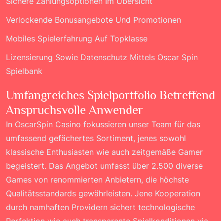
Sichere Zahlungsoptionen Im Übersicht
Verlockende Bonusangebote Und Promotionen
Mobiles Spielerfahrung Auf Topklasse
Lizensierung Sowie Datenschutz Mittels Oscar Spin
Spielbank
Umfangreiches Spielportfolio Betreffend
Anspruchsvolle Anwender
In
OscarSpin Casino
fokussieren unser Team für das
umfassend gefächertes Sortiment, jenes sowohl
klassische Enthusiasten wie auch zeitgemäße Gamer
begeistert. Das Angebot umfasst über 2.500 diverse
Games von renommierten Anbietern, die höchste
Qualitätsstandards gewährleisten. Jene Kooperation
durch namhaften Providern sichert technologische
Perfektion wie auch transparente Spielkonditionen via