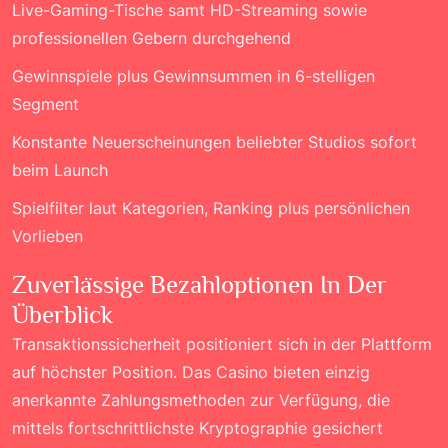
Live-Gaming-Tische samt HD-Streaming sowie
professionellen Gebern durchgehend
Gewinnspiele plus Gewinnsummen in 6-stelligen
Segment
Konstante Neuerscheinungen beliebter Studios sofort
beim Launch
Spielfilter laut Kategorien, Ranking plus persönlichen
Vorlieben
Zuverlässige Bezahloptionen In Der
Überblick
Transaktionssicherheit positioniert sich in der Plattform
auf höchster Position. Das Casino bieten einzig
anerkannte Zahlungsmethoden zur Verfügung, die
mittels fortschrittlichste Kryptographie gesichert