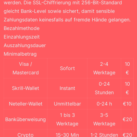
werden. Die SSL-Chiffrierung mit 256-Bit-Standard
gleicht Bank-Level sowie sichert, damit sensible
Zahlungsdaten keinesfalls auf fremde Hände gelangen.
Bezahlmethode
Einzahlungszeit
Auszahlungsdauer
Minimalbetrag
Visa /
2-4
10
Sofort
Mastercard
Werktage
€
0-24
10
Skrill-Wallet
Instant
Stunden
€
Neteller-Wallet
Unmittelbar
0-24 h
€10
1 bis 3
3-5
Banküberweisung
€20
Werktage
Werktage
Crypto
15-30 Min
1-2 Stunden
€20