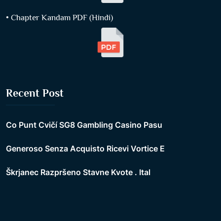
• Chapter Kandam PDF (Hindi)
Recent Post
Co Punt Cvičí SG8 Gambling Casino Pasu
Generoso Senza Acquisto Ricevi Vortice E
Škrjanec Razpršeno Stavne Kvote . Ital