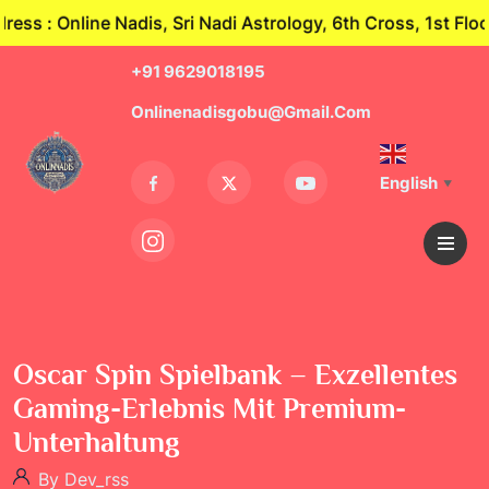
: Online Nadis, Sri Nadi Astrology, 6th Cross, 1st Floor
+91 9629018195
Onlinenadisgobu@gmail.com
English
▼
Oscar Spin Spielbank – Exzellentes
Gaming-Erlebnis Mit Premium-
Unterhaltung
By Dev_rss