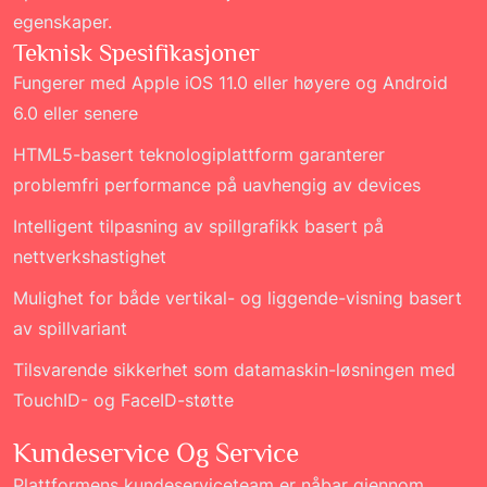
egenskaper.
Teknisk Spesifikasjoner
Fungerer med Apple iOS 11.0 eller høyere og Android
6.0 eller senere
HTML5-basert teknologiplattform garanterer
problemfri performance på uavhengig av devices
Intelligent tilpasning av spillgrafikk basert på
nettverkshastighet
Mulighet for både vertikal- og liggende-visning basert
av spillvariant
Tilsvarende sikkerhet som datamaskin-løsningen med
TouchID- og FaceID-støtte
Kundeservice Og Service
Plattformens kundeserviceteam er nåbar gjennom