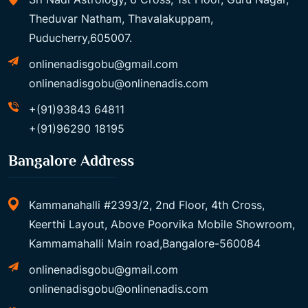
Theduvar Natham, Thavalakuppam,
Puducherry,605007.
onlinenadisgobu@gmail.com
onlinenadisgobu@onlinenadis.com
+(91)93843 64811
+(91)96290 18195
Bangalore Address
Kammanahalli #2393/2, 2nd Floor, 4th Cross,
Keerthi Layout, Above Poorvika Mobile Showroom,
Kammamahalli Main road,Bangalore-560084
onlinenadisgobu@gmail.com
onlinenadisgobu@onlinenadis.com