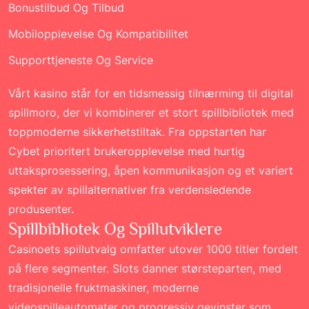
Bonustilbud Og Tilbud
Mobilopplevelse Og Kompatibilitet
Supporttjeneste Og Service
Vårt kasino står for en tidsmessig tilnærming til digital
spillmoro, der vi kombinerer et stort spillbibliotek med
toppmoderne sikkerhetstiltak. Fra oppstarten har
Cybet
prioritert brukeropplevelse med hurtig
uttaksprosessering, åpen kommunikasjon og et variert
spekter av spillalternativer fra verdensledende
produsenter.
Spillbibliotek Og Spillutviklere
Casinoets spillutvalg omfatter utover 1000 titler fordelt
på flere segmenter. Slots danner størsteparten, med
tradisjonelle fruktmaskiner, moderne
videospilleautomater og progressiv gevinster som