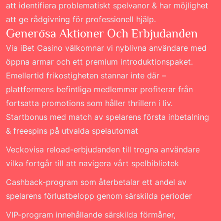
att identifiera problematiskt spelvanor & har möjlighet
att ge rådgivning för professionell hjälp.
Generösa Aktioner Och Erbjudanden
Via iBet Casino välkomnar vi nyblivna användare med
öppna armar och ett premium introduktionspaket.
Emellertid frikostigheten stannar inte där –
plattformens befintliga medlemmar profiterar från
fortsatta promotions som håller thrillern i liv.
Startbonus med match av spelarens första inbetalning
& freespins på utvalda spelautomat
Veckovisa reload-erbjudanden till trogna användare
vilka fortgår till att navigera vårt spelbibliotek
Cashback-program som återbetalar ett andel av
spelarens förlustbelopp genom särskilda perioder
VIP-program innehållande särskilda förmåner,