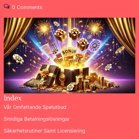
0 Comments
Index
Vår Omfattande Spelutbud
Smidiga Betalningslösningar
Säkerhetsrutiner Samt Licensiering