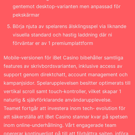
gentemot desktop-varianten men anpassad för
pekskärmar
Börja njuta av spelarens älsklingsspel via liknande
visuella standard och hastig laddning där ni
förväntar er av 1 premiumplattform
Mobile-versionen för iBet Casino bibehåller samtliga
features av skrivbordsvarianten, inklusive access av
support genom direktchatt, account management och
kampanjsidor. Spelarupplevelsen besitter optimerats till
vertikal scroll samt touch-kontroller, vilket skapar 1
naturlig & självförklarande användarupplevelse.
Teamet fortgår att investera inom tech- evolution för
att säkerställa att iBet Casino stannar kvar på spetsen
inom online-underhållning. Vårt engagerade team
opererar kontinuerligt på till att förbättra sajten, införa