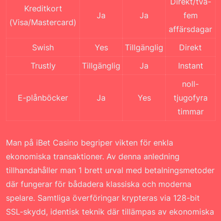
Direkt/två-
Kreditkort
Ja
Ja
fem
(Visa/Mastercard)
affärsdagar
Swish
Yes
Tillgänglig
Direkt
Trustly
Tillgänglig
Ja
Instant
noll-
E-plånböcker
Ja
Yes
tjugofyra
timmar
Man på iBet Casino begriper vikten för enkla
ekonomiska transaktioner. Av denna anledning
tillhandahåller man 1 brett urval med betalningsmetoder
där fungerar för bådadera klassiska och moderna
spelare. Samtliga överföringar krypteras via 128-bit
SSL-skydd, identisk teknik där tillämpas av ekonomiska