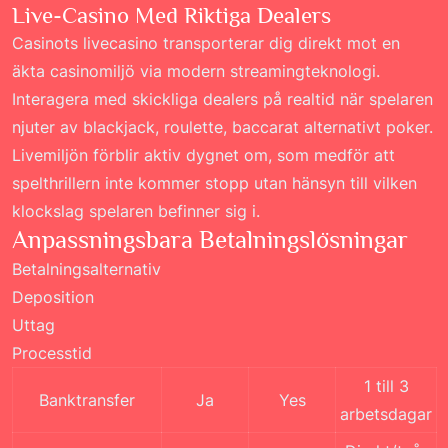
Live-Casino Med Riktiga Dealers
Casinots livecasino transporterar dig direkt mot en
äkta casinomiljö via modern streamingteknologi.
Interagera med skickliga dealers på realtid när spelaren
njuter av blackjack, roulette, baccarat alternativt poker.
Livemiljön förblir aktiv dygnet om, som medför att
spelthrillern inte kommer stopp utan hänsyn till vilken
klockslag spelaren befinner sig i.
Anpassningsbara Betalningslösningar
Betalningsalternativ
Deposition
Uttag
Processtid
1 till 3
Banktransfer
Ja
Yes
arbetsdagar