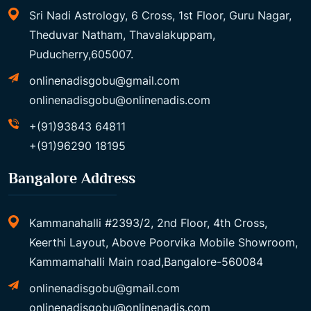
Sri Nadi Astrology, 6 Cross, 1st Floor, Guru Nagar,
Theduvar Natham, Thavalakuppam,
Puducherry,605007.
onlinenadisgobu@gmail.com
onlinenadisgobu@onlinenadis.com
+(91)93843 64811
+(91)96290 18195
Bangalore Address
Kammanahalli #2393/2, 2nd Floor, 4th Cross,
Keerthi Layout, Above Poorvika Mobile Showroom,
Kammamahalli Main road,Bangalore-560084
onlinenadisgobu@gmail.com
onlinenadisgobu@onlinenadis.com