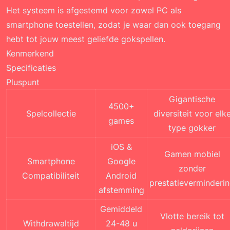
Het systeem is afgestemd voor zowel PC als
smartphone toestellen, zodat je waar dan ook toegang
hebt tot jouw meest geliefde gokspellen.
Kenmerkend
Specificaties
Pluspunt
Gigantische
4500+
Spelcollectie
diversiteit voor elk
games
type gokker
iOS &
Gamen mobiel
Smartphone
Google
zonder
Compatibiliteit
Android
prestatieverminderi
afstemming
Gemiddeld
Vlotte bereik tot
Withdrawaltijd
24-48 u