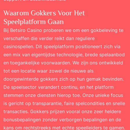
Waarom Gokkers Voor Het
Speelplatform Gaan
Bij
Betsiro Casino
proberen we om een gokbeleving te
verschaffen die verder reikt dan reguliere
casinospellen. Dit speelplatform positioneert zich via
een mix van eigentijdse technologie, brede spelaanbod
en toegankelijke voorwaarden. We zijn ons ontwikkeld
tot een locatie waar zowel de nieuwe als
doorgewinterde gokkers zich op hun gemak bevinden.
De speelsector verandert continu, en het platform
stemmen onze diensten hierop toe. Onze unieke focus
is gericht op transparantie, faire spelcondities en snelle
transacties. Gokkers prijzen vooral onze zeer heldere
bonusbepalingen zonder verborgen bepalingen en de
kans om rechtstreeks met echte speelleiders te gamen.