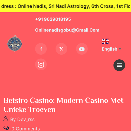
s : Online Nadis, Sri Nadi Astrology, 6th Cross, 1st Flo
+91 9629018195
Onlinenadisgobu@gmail.com
English
▼
Betsiro Casino: Modern Casino Met
Unieke Troeven
By Dev_rss
0 Comments