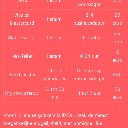
iDEAL
Instant
€10
werkdagen
Visa en
2-4
20
Instant
Mastercard
businessdagen
euro
tien
Skrille-wallet
Instant
0 tot 24 u
euro
10
Net-Teller
Instant
0-24 uur
euro
1 tot 3
Drie tot vijf
Banktransfer
€50
werkdagen
businessdagen
10 tot 30
20
Cryptocurrency
1 tot 2 uur
min
euro
Voor Hollandse gokkers is iDEAL vaak de meest
toegankelijke mogelijkheid, met onmiddellijke