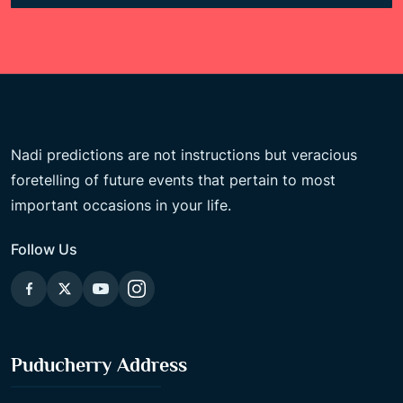
Nadi predictions are not instructions but veracious
foretelling of future events that pertain to most
important occasions in your life.
Follow Us
Puducherry Address