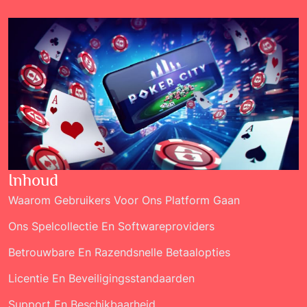
Inhoud
Waarom Gebruikers Voor Ons Platform Gaan
Ons Spelcollectie En Softwareproviders
Betrouwbare En Razendsnelle Betaalopties
Licentie En Beveiligingsstandaarden
Support En Beschikbaarheid