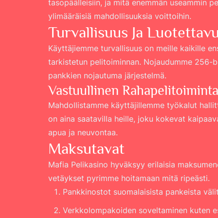
tasopäälleisiin, ja mitä enemmän useammin pela
ylimääräisiä mahdollisuuksia voittoihin.
Turvallisuus Ja Luotettav
Käyttäjiemme turvallisuus on meille kaikille ens
tarkistetun pelitoiminnan. Nojaudumme 256-bit
pankkien nojautuma järjestelmä.
Vastuullinen Rahapelitoimint
Mahdollistamme käyttäjillemme työkalut hallitt
on aina saatavilla heille, joku kokevat kaip
apua ja neuvontaa.
Maksutavat
Mafia Pelikasino hyväksyy erilaisia maksumenet
vetäykset pyrimme hoitamaan mitä ripeästi.
Pankkinostot suomalaisista pankeista välitt
Verkkolompakoiden soveltaminen kuten esim