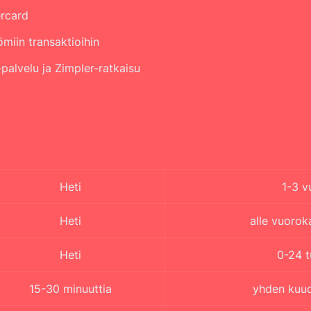
ercard
ömiin transaktioihin
palvelu ja Zimpler-ratkaisu
Heti
1-3 v
Heti
alle vuorok
Heti
0-24 t
15-30 minuuttia
yhden kuud