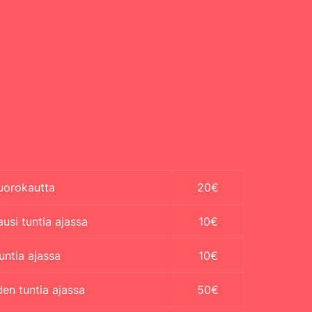
uorokautta
20€
ausi tuntia ajassa
10€
untia ajassa
10€
en tuntia ajassa
50€