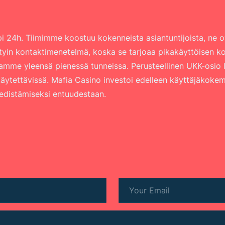
 24h. Tiimimme koostuu kokenneista asiantuntijoista, ne o
etyin kontaktimenetelmä, koska se tarjoaa pikakäyttöisen k
taamme yleensä pienessä tunneissa. Perusteellinen UKK-osio l
n käytettävissä. Mafia Casino investoi edelleen käyttäjäko
distämiseksi entuudestaan.