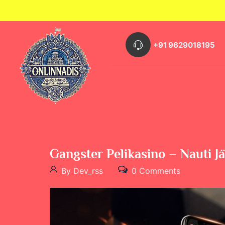
+91 9629018195
Gangster Pelikasino – Nauti Jä
By Dev_rss
0 Comments