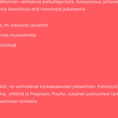
ikoiman vaihtelevia pelikategorioita. Kumppanuus johtavien 
isia klassikkoja että tuoreimpia julkaisemia.
a, ml. kasvavat jackpotit
onilla muunnelmilla
äristössä
diot, ne varmistavat korkealaatuisen pelaamisen. Pelitarjo
ng -yhtiöltä ja Pragmatic Playlta. Jokainen pelituotteet tark
aatioiden toimesta.