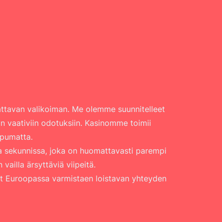
kattavan valikoiman. Me olemme suunnitelleet
n vaativiin odotuksiin. Kasinomme toimii
ppumatta.
a sekunnissa, joka on huomattavasti parempi
ailla ärsyttäviä viipeitä.
yvät Euroopassa varmistaen loistavan yhteyden