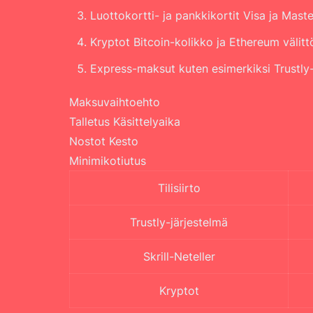
Luottokortti- ja pankkikortit Visa ja Mast
Kryptot Bitcoin-kolikko ja Ethereum välitt
Express-maksut kuten esimerkiksi Trustly-
Maksuvaihtoehto
Talletus Käsittelyaika
Nostot Kesto
Minimikotiutus
Tilisiirto
Trustly-järjestelmä
Skrill-Neteller
Kryptot