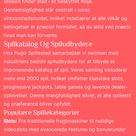
session finder sted i et beskyttet miljø.
Gennemsigtighed står centralt i vores
virksomhedsmodel, hvilket indebærer at alle vilkår og
betingelser er præcist formidlet, så du altid ved præcis
hvad man kan forvente.
Spilkatalog Og Spiludbydere
Hos Hugo Spillested samarbejder vi sammen med
industriens bedste spiludbydere for at tilbyde et
imponerende katalog af spil. Vores samling inkluderer
mere end 2000 spil, hvilket omfatter klassiske slots,
progressive jackpots, table games og levende dealer-
oplevelser. Denne mangfoldighed sikrer, at alle spillestil
og præference bliver opfyldt.
Populære Spillekategorier
Slots:
Fra traditionelle frugtmaskiner til nutidige
videoslots med avancerede features og bonusrunder