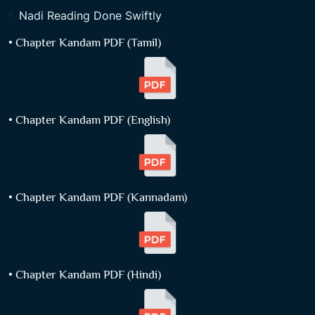
Nadi Reading Done Swiftly
• Chapter Kandam PDF (Tamil)
• Chapter Kandam PDF (English)
• Chapter Kandam PDF (Kannadam)
• Chapter Kandam PDF (Hindi)