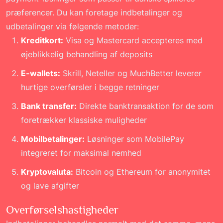
præferencer. Du kan foretage indbetalinger og
udbetalinger via følgende metoder:
Kreditkort:
Visa og Mastercard accepteres med
øjeblikkelig behandling af deposits
E-wallets:
Skrill, Neteller og MuchBetter leverer
hurtige overførsler i begge retninger
Bank transfer:
Direkte banktransaktion for de som
foretrækker klassiske muligheder
Mobilbetalinger:
Løsninger som MobilePay
integreret for maksimal nemhed
Kryptovaluta:
Bitcoin og Ethereum for anonymitet
og lave afgifter
Overførselshastigheder