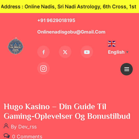
ss : Online Nadis, Sri Nadi Astrology, 6th Cross, 1st F
+91 9629018195
Onlinenadisgobu@gmail.com
English
▼
Hugo Kasino – Din Guide Til
Gaming-Oplevelser Og Bonustilbud
By Dev_rss
0 Comments