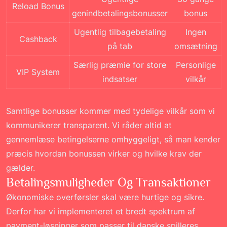
Reload Bonus
genindbetalingsbonusser
bonus
Ugentlig tilbagebetaling
Ingen
Cashback
på tab
omsætning
Særlig præmie for store
Personlige
VIP System
indsatser
vilkår
Samtlige bonusser kommer med tydelige vilkår som vi
kommunikerer transparent. Vi råder altid at
gennemlæse betingelserne omhyggeligt, så man kender
præcis hvordan bonussen virker og hvilke krav der
gælder.
Betalingsmuligheder Og Transaktioner
Økonomiske overførsler skal være hurtige og sikre.
Derfor har vi implementeret et bredt spektrum af
payment-løsninger som passer til danske spilleres