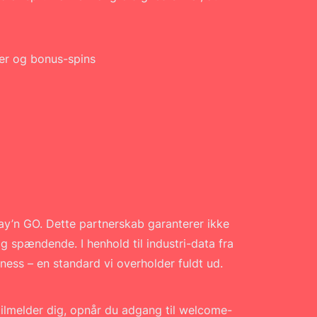
ner og bonus-spins
y’n GO. Dette partnerskab garanterer ikke
 spændende. I henhold til industri-data fra
ness – en standard vi overholder fuldt ud.
 tilmelder dig, opnår du adgang til welcome-