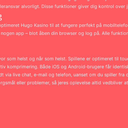
lleransvar alvorligt. Disse funktioner giver dig kontrol ove
g
i optimeret Hugo Kasino til at fungere perfekt på mobiltele
ogen app – blot åben din browser og log på. Alle funktion
hvor som helst og når som helst. Spillene er optimeret til to
iv komprimering. Både iOS og Android-brugere får identisk 
 via live chat, e-mail og telefon, uanset om du spiller fra
ørgsmål eller problemer, så jeres oplevelse altid vedbliver 