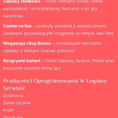
Zabawy stolikowe
– różne odmiany oczka, ruletki
europejskiej i amerykańskiej, baccarat oraz gry
kasynowy
Casino na live
– przesyły wysokiej z autentycznymi
dealerami prowadzącymi rozgrywki w tempie real-time
Megaways i Buy Bonus
– innowacyjne mechaniki
zabawy z setkami ścieżek płatności
Rozgrywki instant
– Crash zabawy, Aviator, Plinko oraz
pozostałe szybkie formy gry
Producenci Oprogramowania W Legiano
Serwisie
Dostawca
Suma tytułów
Profil
Znane gry