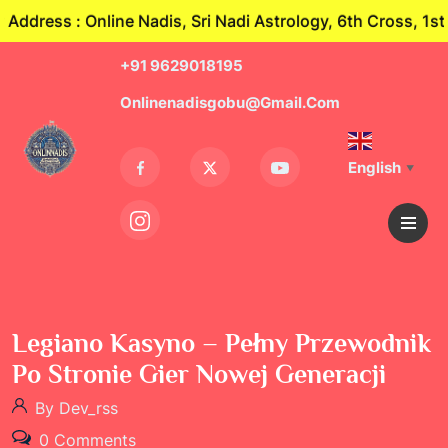
ess : Online Nadis, Sri Nadi Astrology, 6th Cross, 1st 
+91 9629018195
Onlinenadisgobu@gmail.com
English
▼
Legiano Kasyno – Pełny Przewodnik
Po Stronie Gier Nowej Generacji
By Dev_rss
0 Comments