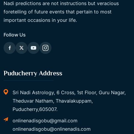
Nadi predictions are not instructions but veracious
foretelling of future events that pertain to most
important occasions in your life.
Follow Us
Puducherry Address
Sri Nadi Astrology, 6 Cross, 1st Floor, Guru Nagar,
Theduvar Natham, Thavalakuppam,
Puducherry,605007.
onlinenadisgobu@gmail.com
onlinenadisgobu@onlinenadis.com