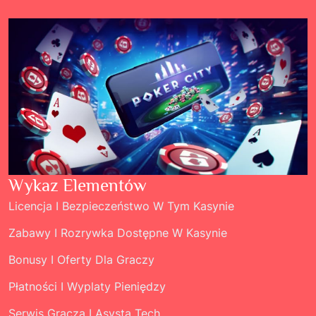
Wykaz Elementów
Licencja I Bezpieczeństwo W Tym Kasynie
Zabawy I Rozrywka Dostępne W Kasynie
Bonusy I Oferty Dla Graczy
Płatności I Wyplaty Pieniędzy
Serwis Gracza I Asysta Tech