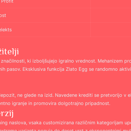
Profit
ost
elekts
telji
značilnosti, ki izboljšujejo igralno vrednost. Mehanizem p
ih pasov. Eksklusiva funkcija Zlato Egg se randomno aktivir
ozit, ne glede na izid. Navedene krediti se pretvorijo v eks
tentno igranje in promovira dolgotrajno pripadnost.
rzij
aming naslova, vsaka customizirana različnim kategorijam up
xtreme varianta ponuja do deset vrst z eksponentnimi multip