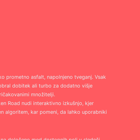
eko prometno asfalt, napolnjeno tveganj. Vsak
bral dobitek ali turbo za dodatno višje
ičakovanimi množitelji.
ken Road
nudi interaktivno izkušnjo, kjer
en algoritem, kar pomeni, da lahko uporabniki
ti na določeno med dostopnih polj v sledeči