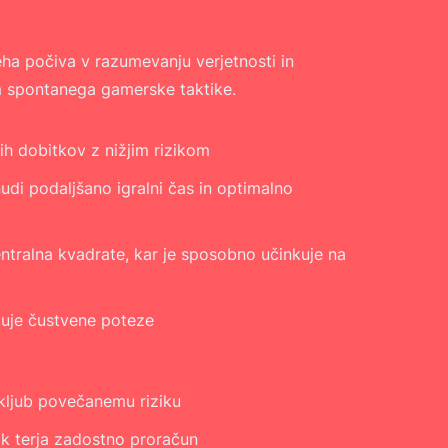
ha počiva v razumevanju verjetnosti in
m spontanega gamerske taktike.
ih dobitkov z nižjim rizikom
di podaljšano igralni čas in optimalno
centralna kvadrate, kar je sposobno učinkuje na
čuje čustvene poteze
vkljub povečanemu riziku
k terja zadostno proračun