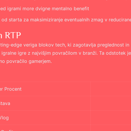
med igrami more dvigne mentalno benefit
e od starta za maksimiziranje eventualnih zmag v reducira
In RTP
tting-edge veriga blokov tech, ki zagotavlja preglednost in 
 igralne igre z najvišjim povračilom v branži. Ta odstotek je
ktno povračilo gamerjem.
er Procent
Stava
Vlog