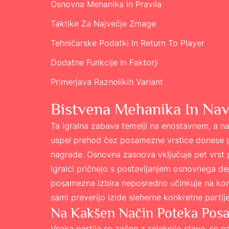
Osnovna Mehanika In Pravila
Taktike Za Največje Zmage
Tehničarske Podatki In Return To Player
Dodatne Funkcije In Faktorji
Primerjava Raznolikih Variant
Bistvena Mehanika In Nav
Ta igralna zabava temelji na enostavnem, a na
uspel prehod čez posamezne vrstice donese pop
nagrade. Osnovna zasnova vključuje pet vrst 
Igralci pričnejo s postavljanjem osnovnega de
posamezna izbira neposredno učinkuje na končn
sami preverijo izide sleherne konkretne partij
Na Kakšen Način Poteka Posa
Vsaka partija se začne z selekcijo stave, se n