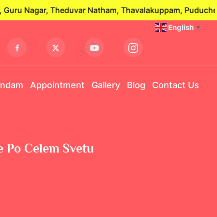
uru Nagar, Theduvar Natham, Thavalakuppam, Puducherry -
English
▼
andam
Appointment
Gallery
Blog
Contact Us
re Po Celem Svetu