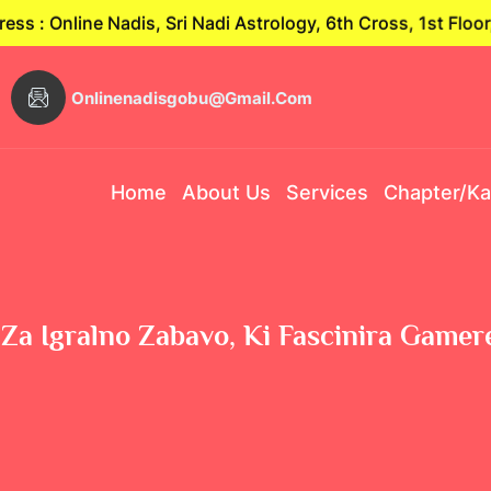
nline Nadis, Sri Nadi Astrology, 6th Cross, 1st Floor, G
Onlinenadisgobu@gmail.com
Home
About Us
Services
Chapter/K
 Za Igralno Zabavo, Ki Fascinira Game