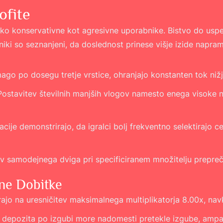
ofite
ako konservativne kot agresivne uporabnike. Bistvo do uspe
ki so seznanjeni, da doslednost prinese višje izide napra
mago po dosegu tretje vrstice, ohranjajo konstanten tok nižj
ostavitev številnih manjših vlogov namesto enega visoke nu
cije demonstrirajo, da igralci bolj frekventno selektirajo 
v samodejnega dviga pri specificiranem množitelju prepre
ne Dobitke
rajo na uresničitev maksimalnega multiplikatorja 8.00x, na
 depozita po izgubi more nadomesti pretekle izgube, ampa