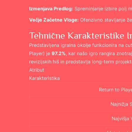
Izmenjava Predlog:
Spreminjanje izbire polj 
Večje Začetne Vloge:
Ofenzivno stavljanje ž
Tehnične Karakteristike 
Predstavljena igralna okolje funkcionira na cu
Player) je
97.2%
, kar našo igro rangira znotraj
revizijskih hiš in predstavlja long-term proje
Atribut
Karakteristika
Return to Play
Najnižja 
Najvišja 