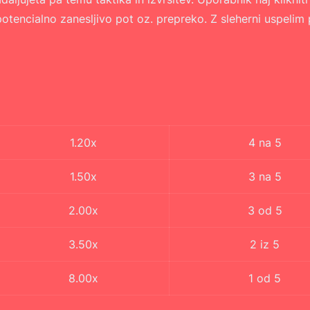
 potencialno zanesljivo pot oz. prepreko. Z sleherni uspelim
1.20x
4 na 5
1.50x
3 na 5
2.00x
3 od 5
3.50x
2 iz 5
8.00x
1 od 5