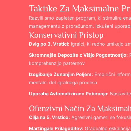
Taktike Za Maksimalne Pr
Razvili smo zapleten program, ki stimulira en
managementu z proračunom. Izkušeni uporabni
Konservativni Pristop
Dvig po 3. Vrstici:
Igralci, ki redno umikajo z
Skromnejše Depozite z Višjo Pogostnostjo:
P
komprehenzijo patternov
Izogibanje Zunanjim Poljem:
Empirični informa
mentalni del igralnega procesa
Uporaba Avtomatizirano Pobiranja:
Nastavite
Ofenzivni Način Za Maksimal
Cilja na 5. Vrstico:
Agresivni gameri se fokusi
Martingale Prilagoditev:
Gradualno eskalacija