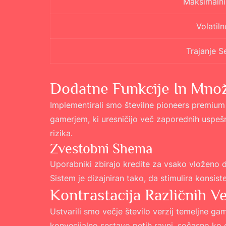
Maksimalni 
Volatiln
Trajanje S
Dodatne Funkcije In Množi
Implementirali smo številne pioneers premium 
gamerjem, ki uresničijo več zaporednih uspešn
rizika.
Zvestobni Shema
Uporabniki zbirajo kredite za vsako vloženo dep
Sistem je dizajniran tako, da stimulira konsis
Kontrastacija Različnih Ve
Ustvarili smo večje število verzij temeljne g
konvecijalno sestavo petih ravni, sočasno ko e