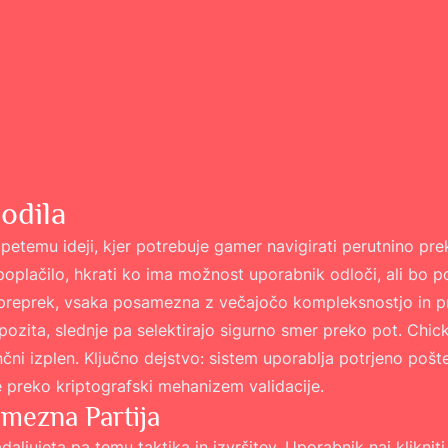
odila
petemu ideji, kjer potrebuje gamer navigirati perutnino pr
lačilo, hkrati ko ima možnost uporabnik odloči, ali bo po
preprek, vsaka posamezna z večajočo kompleksnostjo in pr
pozita, slednje pa selektirajo sigurno smer preko pot.
Chic
i izplen. Ključno dejstvo: sistem uporablja potrjeno pošt
e preko kriptografski mehanizem validacije.
mezna Partija
adaljujeta pa temu taktika in izvršitev. Uporabnik naj klikni