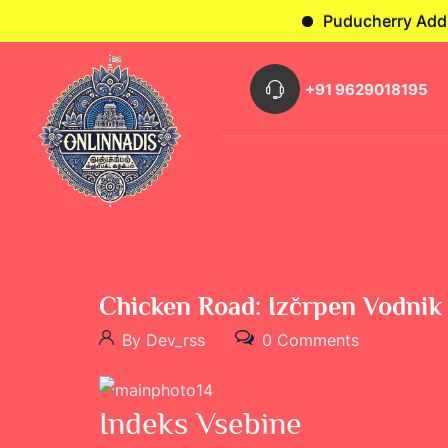
Puducherry Address : O
+91 9629018195
Chicken Road: Izčrpen Vodnik
By Dev_rss
0 Comments
Indeks Vsebine