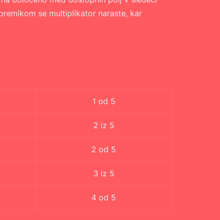
 premikom se multiplikator naraste, kar
1 od 5
2 iz 5
2 od 5
3 iz 5
4 od 5