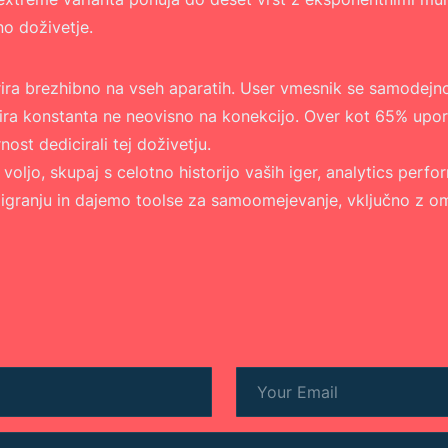
no doživetje.
ira brezhibno na vseh aparatih. User vmesnik se samodejno p
aira konstanta ne neovisno na konekcijo. Over kot 65% up
st dedicirali tej doživetju.
ljo, skupaj s celotno historijo vaših iger, analytics perform
igranju in dajemo toolse za samoomejevanje, vključno z ome