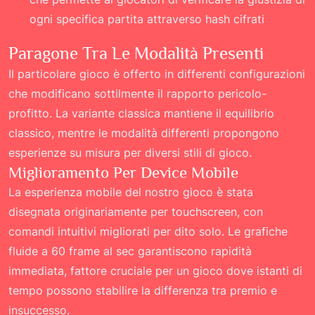
ogni specifica partita attraverso hash cifrati
Paragone Tra Le Modalità Presenti
Il particolare gioco è offerto in differenti configurazioni
che modificano sottilmente il rapporto pericolo-
profitto. La variante classica mantiene il equilibrio
classico, mentre le modalità differenti propongono
esperienze su misura per diversi stili di gioco.
Miglioramento Per Device Mobile
La esperienza mobile del nostro gioco è stata
disegnata originariamente per touchscreen, con
comandi intuitivi migliorati per dito solo. Le grafiche
fluide a 60 frame al sec garantiscono rapidità
immediata, fattore cruciale per un gioco dove istanti di
tempo possono stabilire la differenza tra premio e
insuccesso.