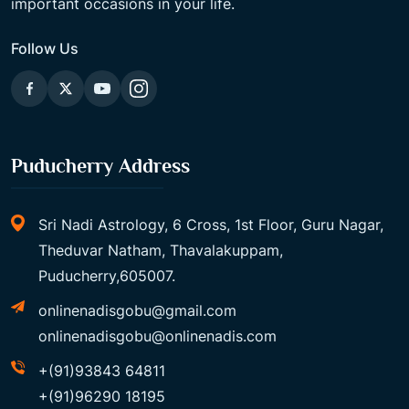
important occasions in your life.
Follow Us
Puducherry Address
Sri Nadi Astrology, 6 Cross, 1st Floor, Guru Nagar,
Theduvar Natham, Thavalakuppam,
Puducherry,605007.
onlinenadisgobu@gmail.com
onlinenadisgobu@onlinenadis.com
+(91)93843 64811
+(91)96290 18195