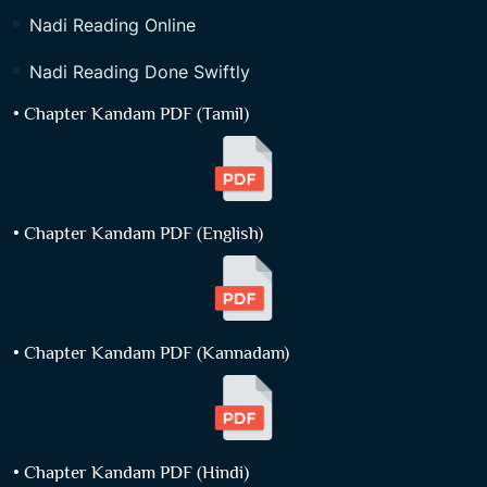
Nadi Reading Online
Nadi Reading Done Swiftly
• Chapter Kandam PDF (Tamil)
• Chapter Kandam PDF (English)
• Chapter Kandam PDF (Kannadam)
• Chapter Kandam PDF (Hindi)