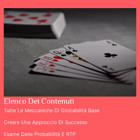
Elenco Dei Contenuti
Tutte Le Meccaniche Di Giocabilità Base
Creare Una Approccio Di Successo
Esame Delle Probabilità E RTP