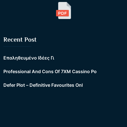
Recent Post
Επαληθευμένο Ιδέες Γι
Professional And Cons Of 7XM Cassino Po
Defer Plot – Definitive Favourites Onl