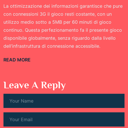
La ottimizzazione dei informazioni garantisce che pure
con connessioni 3G il gioco resti costante, con un
utilizzo medio sotto a 5MB per 60 minuti di gioco
continuo. Questa perfezionamento fa il presente gioco
disponibile globalmente, senza riguardo dalla livello
dell’infrastruttura di connessione accessibile.
READ MORE
Leave A Reply