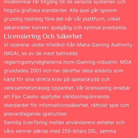
medlemmar får tillgång till de senaste systemen och
högsta grafiska standarder. Alla spel går igenom
grundlig testning före det når vår plattform, vilket
säkerställer korrekt spelgång och optimal prestanda.
Licensiering Och Säkerhet
Vi opererar under tillstånd från Malta Gaming Authority
(MGA), en av de mest betrodda
regleringsmyndigheterna inom iGaming-industrin. MGA
grundades 2001 och har därefter dess erkänts som
känd för sina strikta krav på spelarskydd och
verksamhetsmässig öppenhet. Vår licensiering innebär
att Flax Casino uppfyller världsomspännande
standarder för informationssäkerhet, rättvist spel och
ansvarstagande spelrutiner.
Samtlig överföring mellan användarens enheter och
våra servrar säkras med 256-bitars SSL, samma