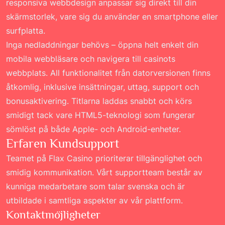
responsiva webbdesign anpassar sig direkt till din
skärmstorlek, vare sig du använder en smartphone eller
surfplatta.
Inga nedladdningar behövs – öppna helt enkelt din
mobila webbläsare och navigera till casinots
webbplats. All funktionalitet från datorversionen finns
åtkomlig, inklusive insättningar, uttag, support och
bonusaktivering. Titlarna laddas snabbt och körs
smidigt tack vare HTML5-teknologi som fungerar
sömlöst på både Apple- och Android-enheter.
Erfaren Kundsupport
Teamet på Flax Casino prioriterar tillgänglighet och
smidig kommunikation. Vårt supportteam består av
kunniga medarbetare som talar svenska och är
utbildade i samtliga aspekter av vår plattform.
Kontaktmöjligheter