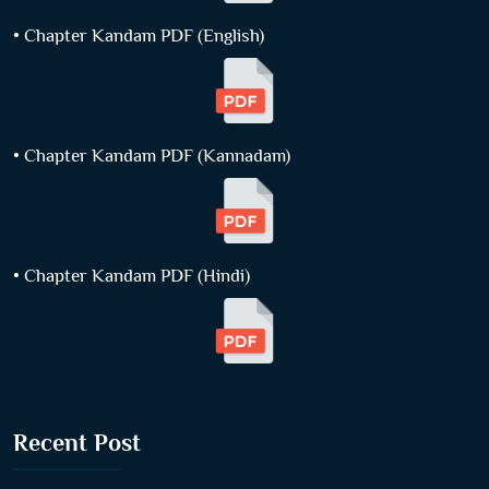
• Chapter Kandam PDF (English)
• Chapter Kandam PDF (Kannadam)
• Chapter Kandam PDF (Hindi)
Recent Post