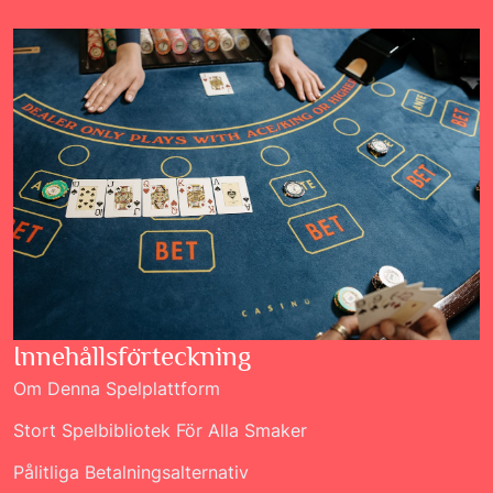
Innehållsförteckning
Om Denna Spelplattform
Stort Spelbibliotek För Alla Smaker
Pålitliga Betalningsalternativ