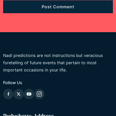
Nadi predictions are not instructions but veracious
foretelling of future events that pertain to most
important occasions in your life.
Follow Us
Puducherry Address