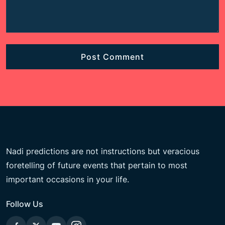
Nadi predictions are not instructions but veracious
foretelling of future events that pertain to most
important occasions in your life.
Follow Us