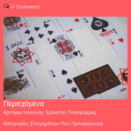
0 Comments
Περιεχόμενα
Κριτήρια Επιλογής Έμπιστης Πλατφόρμας
Κατηγορίες Στοιχημάτων Που Προσφέρουμε