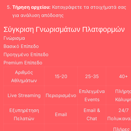
Τήρηση αρχείου:
Καταγράφετε τα στοιχήματά σας
για ανάλυση απόδοσης
Σύγκριση Γνωρισμάτων Πλατφορμών
Γνώρισμα
Βασικό Επίπεδο
Προηγμένο Επίπεδο
Premium Επίπεδο
Αριθμός
15-20
25-35
40+
Αθλημάτων
Επιλεγμένα
Πλήρη
Live Streaming
Περιορισμένο
Events
Κάλυψ
Εξυπηρέτηση
Email &
24/7
Email
Πελατών
Chat
Πολυκανα
Πλήρες