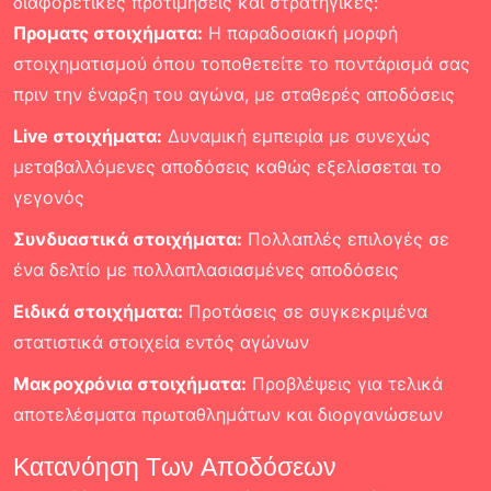
διαφορετικές προτιμήσεις και στρατηγικές:
Προματς στοιχήματα:
Η παραδοσιακή μορφή
στοιχηματισμού όπου τοποθετείτε το ποντάρισμά σας
πριν την έναρξη του αγώνα, με σταθερές αποδόσεις
Live στοιχήματα:
Δυναμική εμπειρία με συνεχώς
μεταβαλλόμενες αποδόσεις καθώς εξελίσσεται το
γεγονός
Συνδυαστικά στοιχήματα:
Πολλαπλές επιλογές σε
ένα δελτίο με πολλαπλασιασμένες αποδόσεις
Ειδικά στοιχήματα:
Προτάσεις σε συγκεκριμένα
στατιστικά στοιχεία εντός αγώνων
Μακροχρόνια στοιχήματα:
Προβλέψεις για τελικά
αποτελέσματα πρωταθλημάτων και διοργανώσεων
Κατανόηση Των Αποδόσεων