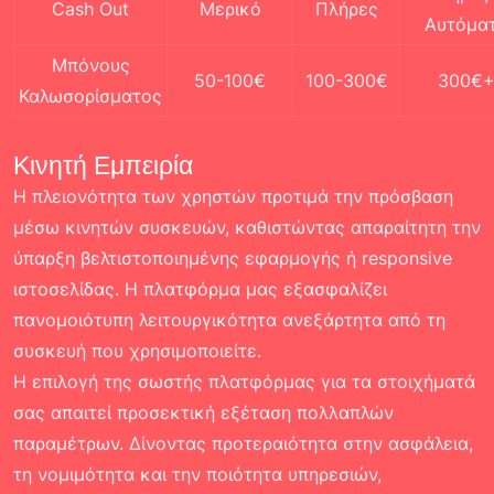
Cash Out
Μερικό
Πλήρες
Αυτόμα
Μπόνους
50-100€
100-300€
300€
Καλωσορίσματος
Κινητή Εμπειρία
Η πλειονότητα των χρηστών προτιμά την πρόσβαση
μέσω κινητών συσκευών, καθιστώντας απαραίτητη την
ύπαρξη βελτιστοποιημένης εφαρμογής ή responsive
ιστοσελίδας. Η πλατφόρμα μας εξασφαλίζει
πανομοιότυπη λειτουργικότητα ανεξάρτητα από τη
συσκευή που χρησιμοποιείτε.
Η επιλογή της σωστής πλατφόρμας για τα στοιχήματά
σας απαιτεί προσεκτική εξέταση πολλαπλών
παραμέτρων. Δίνοντας προτεραιότητα στην ασφάλεια,
τη νομιμότητα και την ποιότητα υπηρεσιών,