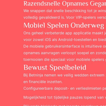
Razendsnelle Opnames Gega
We snappen dat snelle beschikking tot je wins
volledig gevalideerd is. Voor VIP-spelers ver
Mobiel Spelen Onderweg
Ons geheel verbeterde app applicatie maakt je 
voor zowel iOS als Android-toestellen en bied
De mobiele gebruikersinterface is intuïtieve 
opnames aanvragen verloopt soepel en zonder
toernooien die speciaal voor mobiele spelers
Bewust Speelbeleid
Bij Betninja nemen we veilig wedden extreem 
en financiële inzetten.
Configureerbare deposit- en verlieslimieten p
Mogelijkheid tot tijdelijke pauzes lopend van