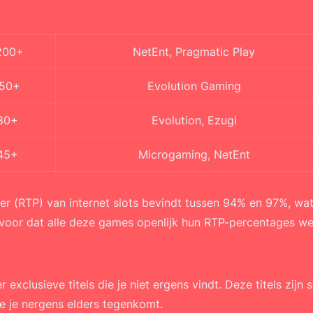
200+
NetEnt, Pragmatic Play
150+
Evolution Gaming
80+
Evolution, Ezugi
45+
Microgaming, NetEnt
er (RTP) van internet slots bevindt tussen 94% en 97%, wat 
ervoor dat alle deze games openlijk hun RTP-percentages 
xclusieve titels die je niet ergens vindt. Deze titels zijn
e je nergens elders tegenkomt.