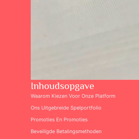
Inhoudsopgave
Waarom Kiezen Voor Onze Platform
Ons Uitgebreide Spelportfolio
Promoties En Promoties
Beveiligde Betalingsmethoden