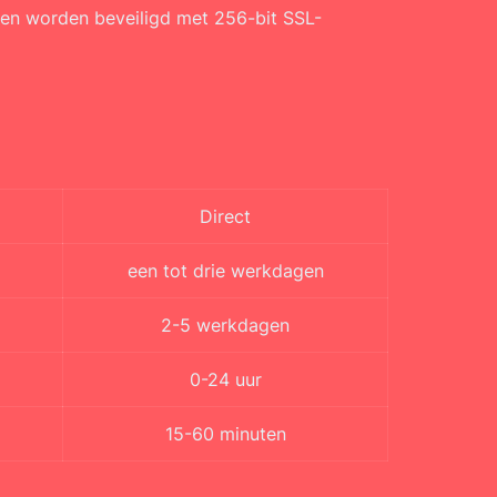
ten worden beveiligd met 256-bit SSL-
Direct
een tot drie werkdagen
2-5 werkdagen
0-24 uur
15-60 minuten