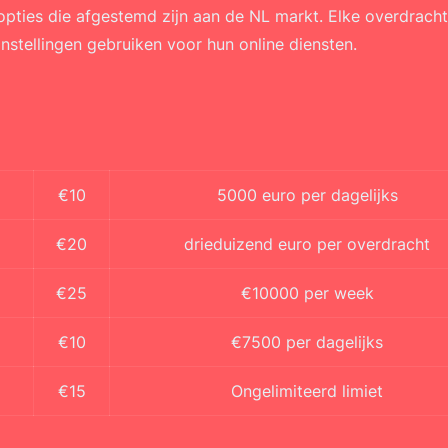
opties die afgestemd zijn aan de NL markt. Elke overdrach
instellingen gebruiken voor hun online diensten.
€10
5000 euro per dagelijks
€20
drieduizend euro per overdracht
€25
€10000 per week
€10
€7500 per dagelijks
€15
Ongelimiteerd limiet