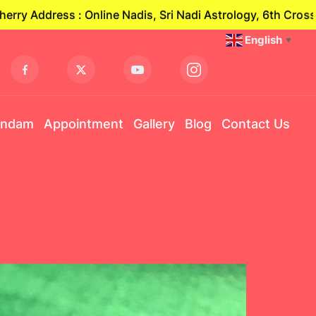
ress : Online Nadis, Sri Nadi Astrology, 6th Cross, 1st
English
▼
andam
Appointment
Gallery
Blog
Contact Us