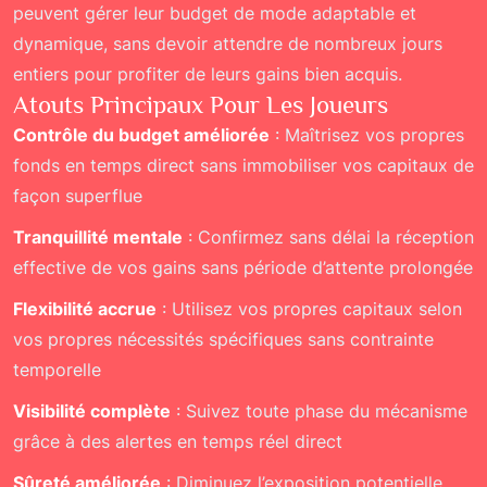
peuvent gérer leur budget de mode adaptable et
dynamique, sans devoir attendre de nombreux jours
entiers pour profiter de leurs gains bien acquis.
Atouts Principaux Pour Les Joueurs
Contrôle du budget améliorée
: Maîtrisez vos propres
fonds en temps direct sans immobiliser vos capitaux de
façon superflue
Tranquillité mentale
: Confirmez sans délai la réception
effective de vos gains sans période d’attente prolongée
Flexibilité accrue
: Utilisez vos propres capitaux selon
vos propres nécessités spécifiques sans contrainte
temporelle
Visibilité complète
: Suivez toute phase du mécanisme
grâce à des alertes en temps réel direct
Sûreté améliorée
: Diminuez l’exposition potentielle