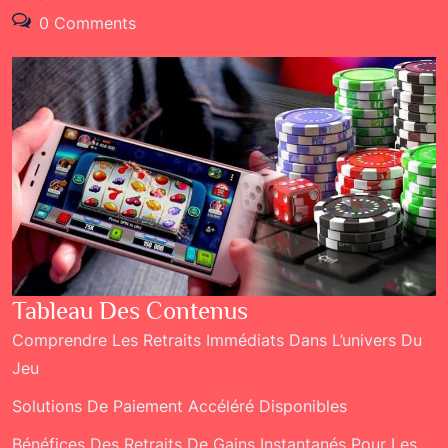
0 Comments
Tableau Des Contenus
Comprendre Les Retraits Immédiats Dans L’univers Du
Jeu
Solutions De Paiement Accéléré Disponibles
Bénéfices Des Retraits De Gains Instantanés Pour Les