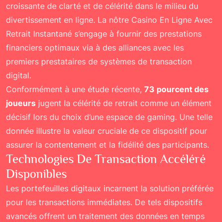
croissante de clarté et de célérité dans le milieu du
divertissement en ligne. La nôtre
Casino En Ligne Avec
Retrait Instantané
s’engage à fournir des prestations
financiers optimaux via à des alliances avec les
premiers prestataires de systèmes de transaction
digital.
Conformément à une étude récente,
73 pourcent des
joueurs
jugent la célérité de retrait comme un élément
décisif lors du choix d’une espace de gaming. Une telle
donnée illustre la valeur cruciale de ce dispositif pour
assurer la contentement et la fidélité des participants.
Technologies De Transaction Accéléré
Disponibles
Les portefeuilles digitaux incarnent la solution préférée
pour les transactions immédiates. De tels dispositifs
avancés offrent un traitement des données en temps