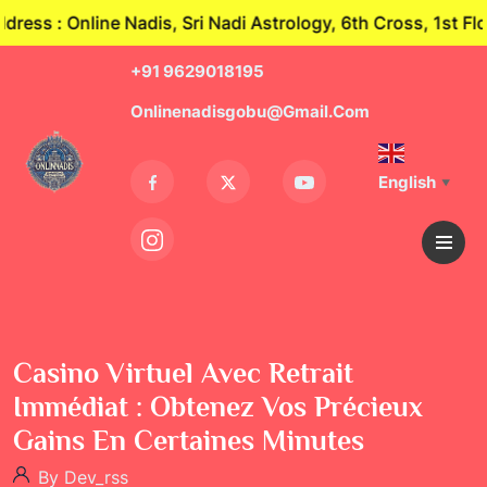
 : Online Nadis, Sri Nadi Astrology, 6th Cross, 1st Floo
+91 9629018195
Onlinenadisgobu@gmail.com
English
▼
Casino Virtuel Avec Retrait
Immédiat : Obtenez Vos Précieux
Gains En Certaines Minutes
By Dev_rss