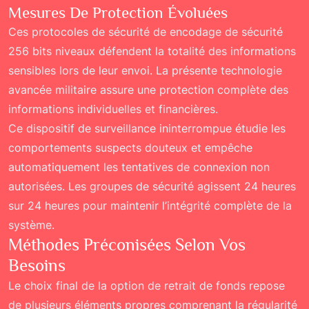
Mesures De Protection Évoluées
Ces protocoles de sécurité de encodage de sécurité
256 bits niveaux défendent la totalité des informations
sensibles lors de leur envoi. La présente technologie
avancée militaire assure une protection complète des
informations individuelles et financières.
Ce dispositif de surveillance ininterrompue étudie les
comportements suspects douteux et empêche
automatiquement les tentatives de connexion non
autorisées. Les groupes de sécurité agissent 24 heures
sur 24 heures pour maintenir l’intégrité complète de la
système.
Méthodes Préconisées Selon Vos
Besoins
Le choix final de la option de retrait de fonds repose
de plusieurs éléments propres comprenant la régularité