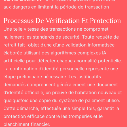
aux dangers en limitant la période de transaction
Processus De Vérification Et Protection
Une telle vitesse des transactions ne compromet
nullement les standards de sécurité. Toute requête de
retrait fait l’objet d’une d’une validation informatisée
élaborée utilisant des algorithmes complexes IA
artificielle pour détecter chaque anormalité potentielle.
La confirmation d’identité personnelle représente une
étape préliminaire nécessaire. Les justificatifs
demandés comprennent généralement une document
d’identité officielle, un preuve de habitation nouveau et
quelquefois une copie du système de paiement utilisé.
Cette démarche, effectuée une simple fois, garantit la
protection efficace contre les tromperies et le
blanchiment financier.