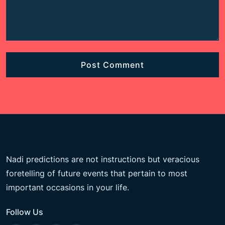
Nadi predictions are not instructions but veracious
foretelling of future events that pertain to most
important occasions in your life.
Follow Us