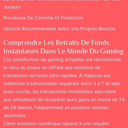
Joueurs
Procédure De Contrôle Et Protection
Options Recommandées Selon Vos Propres Besoins
Comprendre Les Retraits De Fonds
Instantanés Dans Le Monde Du Gaming
Ces plateformes de gaming actuelles ont révolutionné
le vécu du joueur en offrant des solutions de
transaction sortante ultra-rapides. À l’opposé aux
méthodes traditionnelles requérant entre 3 à 7 et sept
jours ouvrés, les transactions immédiates autorisent
aux utilisateurs de récupérer leurs gains en moins de 24
de 24 heures, fréquemment en plusieurs minutes
seulement.
Cette évolution numérique répond à une requête