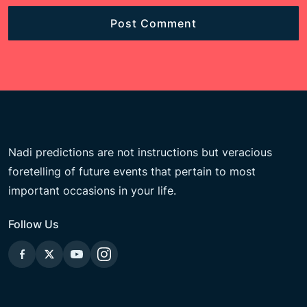
Nadi predictions are not instructions but veracious
foretelling of future events that pertain to most
important occasions in your life.
Follow Us