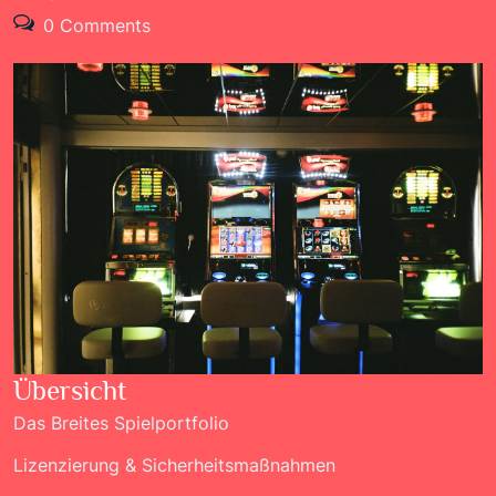
0 Comments
Übersicht
Das Breites Spielportfolio
Lizenzierung & Sicherheitsmaßnahmen