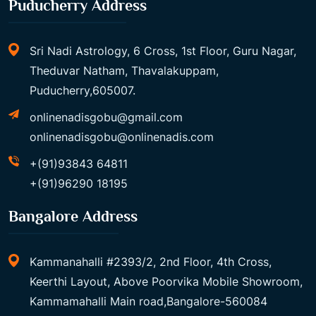
Puducherry Address
Sri Nadi Astrology, 6 Cross, 1st Floor, Guru Nagar,
Theduvar Natham, Thavalakuppam,
Puducherry,605007.
onlinenadisgobu@gmail.com
onlinenadisgobu@onlinenadis.com
+(91)93843 64811
+(91)96290 18195
Bangalore Address
Kammanahalli #2393/2, 2nd Floor, 4th Cross,
Keerthi Layout, Above Poorvika Mobile Showroom,
Kammamahalli Main road,Bangalore-560084