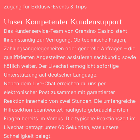
Zugang für Exklusiv-Events & Trips
Unser Kompetenter Kundensupport
Das Kundenservice-Team von Gransino Casino steht
Ihnen ständig zur Verfügung. Ob technische Fragen,
Zahlungsangelegenheiten oder generelle Anfragen – die
qualifizierten Angestellten assistieren sachkundig sowie
höflich weiter. Der Livechat ermöglicht sofortige
Unterstützung auf deutscher Language.
Neben dem Live-Chat erreichen du uns per
elektronischer Post zusammen mit garantierter
Reaktion innerhalb von zwei Stunden. Die umfangreiche
Hilfesektion beantwortet häufigste gebräuchlichsten
Fragen bereits im Voraus. Die typische Reaktionszeit im
Livechat beträgt unter 60 Sekunden, was unsere
Schnelligkeit belegt.