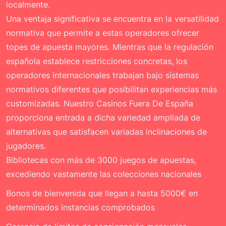
localmente.
Una ventaja significativa se encuentra en la versatilidad
normativa que permite a estas operadores ofrecer
topes de apuesta mayores. Mientras que la regulación
española establece restricciones concretas, los
operadores internacionales trabajan bajo sistemas
normativos diferentes que posibilitan experiencias más
customizadas. Nuestro
Casinos Fuera De España
proporciona entrada a dicha variedad ampliada de
alternativas que satisfacen variadas inclinaciones de
jugadores.
Bibliotecas con más de 3000 juegos de apuestas,
excediendo vastamente las colecciones nacionales
Bonos de bienvenida que llegan a hasta 5000€ en
determinados instancias comprobados