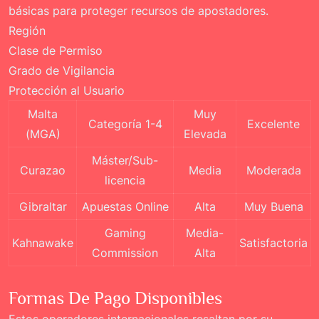
básicas para proteger recursos de apostadores.
Región
Clase de Permiso
Grado de Vigilancia
Protección al Usuario
Malta
Muy
Categoría 1-4
Excelente
(MGA)
Elevada
Máster/Sub-
Curazao
Media
Moderada
licencia
Gibraltar
Apuestas Online
Alta
Muy Buena
Gaming
Media-
Kahnawake
Satisfactoria
Commission
Alta
Formas De Pago Disponibles