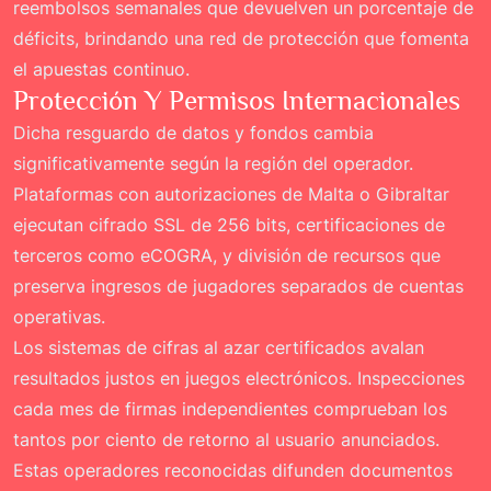
reembolsos semanales que devuelven un porcentaje de
déficits, brindando una red de protección que fomenta
el apuestas continuo.
Protección Y Permisos Internacionales
Dicha resguardo de datos y fondos cambia
significativamente según la región del operador.
Plataformas con autorizaciones de Malta o Gibraltar
ejecutan cifrado SSL de 256 bits, certificaciones de
terceros como eCOGRA, y división de recursos que
preserva ingresos de jugadores separados de cuentas
operativas.
Los sistemas de cifras al azar certificados avalan
resultados justos en juegos electrónicos. Inspecciones
cada mes de firmas independientes comprueban los
tantos por ciento de retorno al usuario anunciados.
Estas operadores reconocidas difunden documentos