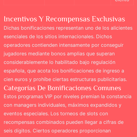
Incentivos Y Recompensas Exclusivas
Dichas bonificaciones representan uno de los alicientes
esenciales de los sitios internacionales. Dichos
operadores contienden intensamente por conseguir
jugadores mediante bonos amplias que superan
considerablemente lo habilitado bajo regulación
española, que acota los bonificaciones de ingreso a
cien euros y prohíbe ciertas estructuras publicitarias.
Categorías De Bonificaciones Comunes
Estos programas VIP por niveles premian la constancia
con managers individuales, máximos expandidos y
eventos especiales. Los torneos de slots con
recompensas combinados pueden llegar a cifras de
seis dígitos. Ciertos operadores proporcionan