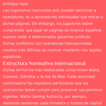
ambigua legal.
Las organismos nacionales solo pueden sancionar a
operadores, no a apostadores individuales que entran a
dichas páginas. Sin embargo, los jugadores deben
comprender que jugar en páginas sin licencia española
supone ceder a determinadas garantías jurídicas.
Dichas conflictos con operadores internacionales
resultan más difíciles de resolver mediante vías legales
españolas.
Estructura Normativo Internacional
Dichas territorios más destacadas comprenden Malta,
Curazao, Gibraltar y la Isla de Man. Cada autoridad
controladora fija requisitos particulares que los
operadores deben cumplir para preservar sus permisos
vigentes. Malta Gaming Authority, por ejemplo,
demanda revisiones cada trimestre y fondos de capital